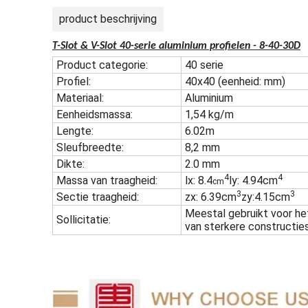
product beschrijving
T-Slot & V-Slot 40-serie aluminium profielen - 8-40-30D
Product categorie:
40 serie
Profiel:
40x40 (eenheid: mm)
Materiaal:
Aluminium
Eenheidsmassa:
1,54 kg/m
Lengte:
6.02m
Sleufbreedte:
8,2 mm
Dikte:
2.0 mm
4
4
Massa van traagheid:
lx: 8.4
ly: 4.94cm
cm
3
3
Sectie traagheid:
zx: 6.39cm
zy:4.15cm
Meestal gebruikt voor h
Sollicitatie:
van sterkere constructie