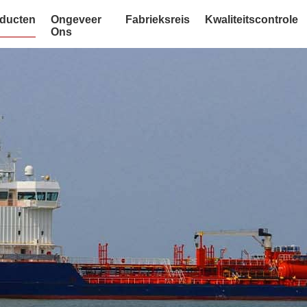
ducten
Ongeveer
Fabrieksreis
Kwaliteitscontrole
Ons