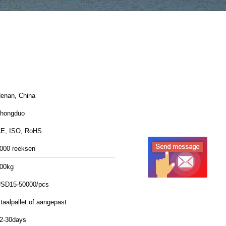
enan, China
hongduo
E, ISO, RoHS
000 reeksen
00kg
SD15-50000/pcs
taalpallet of aangepast
2-30days