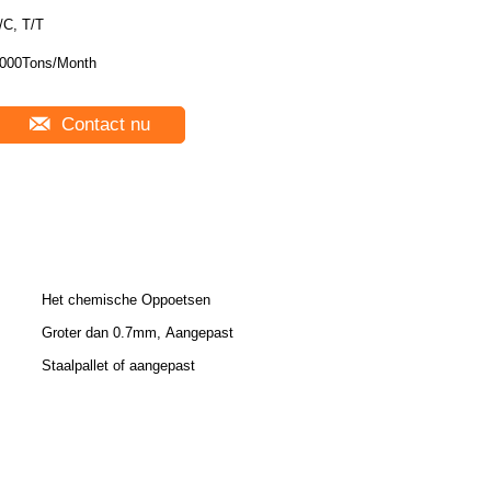
/C, T/T
000Tons/Month
Contact nu
Het chemische Oppoetsen
Groter dan 0.7mm, Aangepast
Staalpallet of aangepast