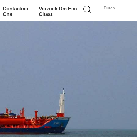
Dutch
Contacteer
Verzoek Om Een
Ons
Citaat