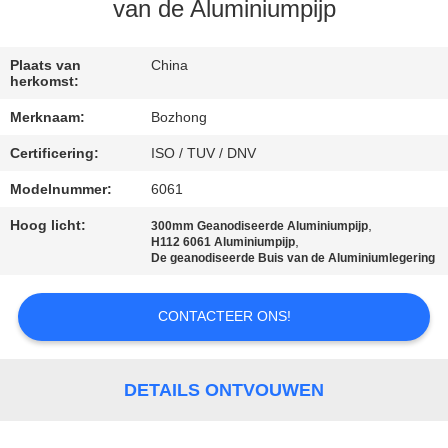
CONTACTEER
van de Aluminiumpijp
ONS
Plaats van
China
herkomst:
VERZOEK
Merknaam:
Bozhong
OM
Certificering:
ISO / TUV / DNV
EEN
Modelnummer:
6061
CITAAT
Hoog licht:
,
300mm Geanodiseerde Aluminiumpijp
,
H112 6061 Aluminiumpijp
SITEMAP
De geanodiseerde Buis van de Aluminiumlegering
CONTACTEER ONS!
PRIVACY
POLICY
DETAILS ONTVOUWEN