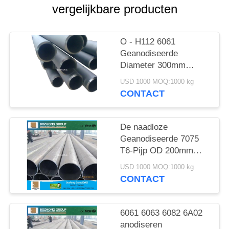
vergelijkbare producten
O - H112 6061
Geanodiseerde
Diameter 300mm
Lengte 12000mm van
USD 1000 MOQ:1000 kg
de Aluminiumpijp
CONTACT
De naadloze
Geanodiseerde 7075
T6-Pijp OD 200mm
Lengte 6000mm van de
USD 1000 MOQ:1000 kg
Aluminiumlegering
CONTACT
6061 6063 6082 6A02
anodiseren