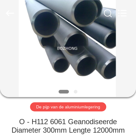
Bozhong
Metal
Group
Co.,
Ltd..
All
Rights
Reserved.
HUIS
PRODUCTEN
ONGEVEER
ONS
FABRIEKSREIS
De pijp van de aluminiumlegering
KWALITEITSCONTROLE
O - H112 6061 Geanodiseerde
Diameter 300mm Lengte 12000mm