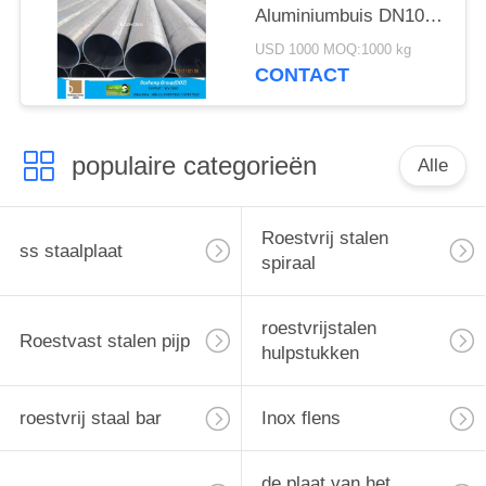
Aluminiumbuis DN100
DN200 DN250 SCH10
USD 1000 MOQ:1000 kg
SCH40 SCH80
CONTACT
populaire categorieën
Alle
Roestvrij stalen
ss staalplaat
spiraal
roestvrijstalen
Roestvast stalen pijp
hulpstukken
roestvrij staal bar
Inox flens
de plaat van het