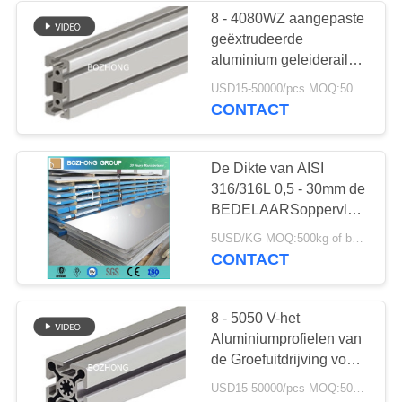
8 - 4080WZ aangepaste
geëxtrudeerde
16
aluminium geleiderails
V-sleuf
USD15-50000/pcs MOQ:500kg
Roestvrij staaldraad
CONTACT
De Dikte van AISI
316/316L 0,5 - 30mm de
BEDELAARSoppervlakte
Acero Inoxidable van het
34
5USD/KG MOQ:500kg of besproken.
Roestvrij staalblad 2B
CONTACT
de plaat van het
legeringsstaal
8 - 5050 V-het
Aluminiumprofielen van
de Groefuitdrijving voor
Gidssporen
USD15-50000/pcs MOQ:500kg