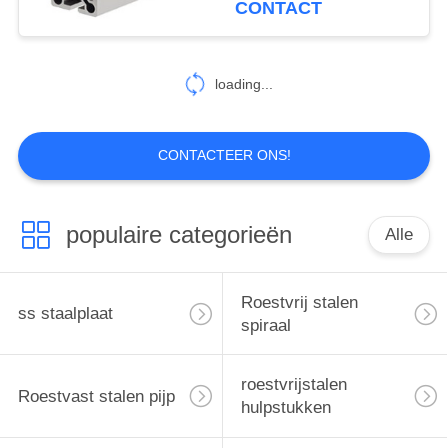
CONTACT
12
De Rol van het
loading...
legeringsstaal
CONTACTEER ONS!
populaire categorieën
Alle
19
Gelegeerd staal pijp
Roestvrij stalen
ss staalplaat
spiraal
roestvrijstalen
Roestvast stalen pijp
hulpstukken