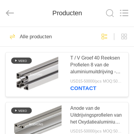
Bozhong
Metal
Group
Co.,
Producten
Ltd..
All
Rights
Reserved.
HUIS
61
Alle producten
ss staalplaat
PRODUCTEN
T / V Groef 40 Reeksen
Profielen 8 van de
ONGEVEER
aluminiumuitdrijving -
ONS
4040SL
USD15-50000/pcs MOQ:500kg
CONTACT
33
FABRIEKSREIS
Roestvrij stalen
Anode van de
KWALITEITSCONTROLE
Uitdrijvingsprofielen van
spiraal
het Oxydatiealuminium
van het de Deurkader
USD15-50000/pcs MOQ:500kg