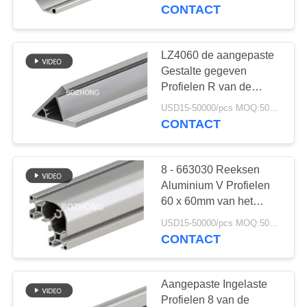
CONTACTEER
Gids 8 - 2040B
CONTACT
ONS
LZ4060 de aangepaste
44
VERZOEK
Gestalte gegeven
Roestvast stalen
OM
Profielen R van de
Aluminiumuitdrijving
EEN
pijp
USD15-50000/pcs MOQ:500kg
CONTACT
CITAAT
8 - 663030 Reeksen
SITEMAP
Aluminium V Profielen
60 x 60mm van het
19
Groefspoor
PRIVACY
USD15-50000/pcs MOQ:500kg
roestvrijstalen
CONTACT
POLICY
hulpstukken
Aangepaste Ingelaste
Profielen 8 van de