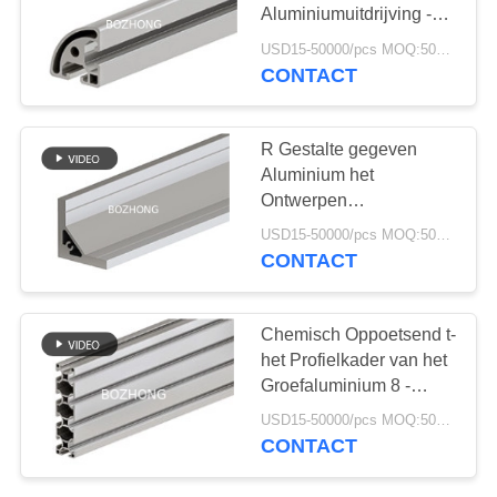
Aluminiumuitdrijving -
4040R voor
USD15-50000/pcs MOQ:500kg
Structurenkader
CONTACT
21
roestvrij staal bar
R Gestalte gegeven
Aluminium het
Ontwerpen
Uitdrijvingsprofiel
USD15-50000/pcs MOQ:500kg
LZ8080 voor Industrie
CONTACT
15
Chemisch Oppoetsend t-
het Profielkader van het
Inox flens
Groefaluminium 8 -
30120 30 Reeksen
USD15-50000/pcs MOQ:500kg
CONTACT