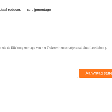
 staal reducer
,
ss pijpmontage
Aanvraag stur