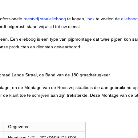
ofessionele
roestvrij staalelleboog
te kopen,
inox
te voelen de
elleboog
 uitgerust, staan wij altijd tot uw dienst.
rieën. Een elleboog is een type van pijpmontage dat twee pijpen kon sa
 onze producten en diensten gewaarborgd.
5 graad Lange Straal, de Band van de 180 graadterugkeer
ntage, en de Montage van de Roestvrij staalbuis die aan gebruikend opt
der de klant toe te schrijven aan zijn treksterkte. Deze Montage van de 
Gegevens
Naadloze 1/2“ - 20“ (DN15-DN500)