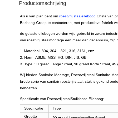
Productomschrijving
Als u van plan bent om
roestvrij staalelleboog
China van pr
Bozhong-Groep te contacteren, met productieve fabriek wordt
de gelaste ellebogen worden wijd gebruikt in zware indust
van roestvrij staalmontage een meer dan decennium, zijn
Materiaal: 304, 304L, 321, 316, 316L, enz.
1.
2. Norm: ASME, MSS, HG, DIN, JIS, GB
3. Type: 90 graad Lange Straal, 90 graad Korte Straal, 4
Wij bieden Sanitaire Montage, Roestvrij staal Sanitaire Mo
brede serie van sanitair roestvrij staalt-stuk is gekend on
behoeften.
Specificatie van Roestvrij staalStuiklasse Elleboog:
Specificatie
Type
Grootte
90 graad Lang/plotseling Straal