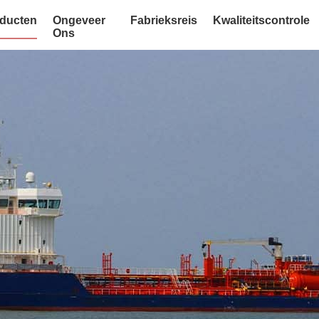
ducten
Ongeveer
Fabrieksreis
Kwaliteitscontrole
Ons