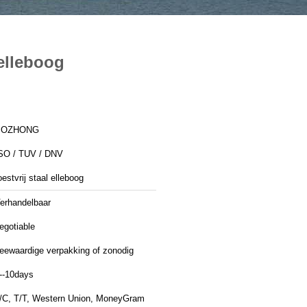
elleboog
BOZHONG
SO / TUV / DNV
oestvrij staal elleboog
erhandelbaar
egotiable
eewaardige verpakking of zonodig
--10days
/C, T/T, Western Union, MoneyGram