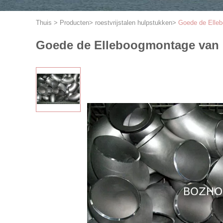
Thuis
>
Producten
>
roestvrijstalen hulpstukken
>
Goede de Ellebo
Goede de Elleboogmontage van he