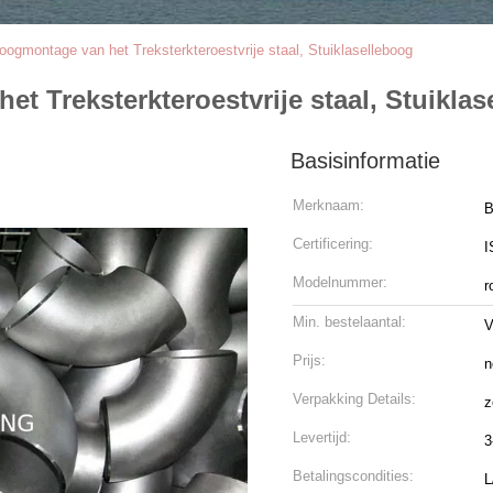
ogmontage van het Treksterkteroestvrije staal, Stuiklaselleboog
t Treksterkteroestvrije staal, Stuiklas
Basisinformatie
Merknaam:
Certificering:
I
Modelnummer:
r
Min. bestelaantal:
V
Prijs:
n
Verpakking Details:
z
Levertijd:
3
Betalingscondities:
L