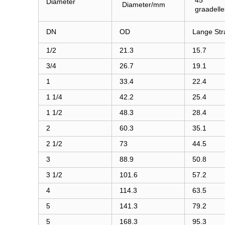
45
Diameter
Diameter/mm
graadell
DN
OD
Lange Str
1/2
21.3
15.7
3/4
26.7
19.1
1
33.4
22.4
1 1/4
42.2
25.4
1 1/2
48.3
28.4
2
60.3
35.1
2 1/2
73
44.5
3
88.9
50.8
3 1/2
101.6
57.2
4
114.3
63.5
5
141.3
79.2
5
168.3
95.3