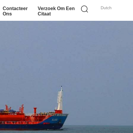
Dutch
Contacteer
Verzoek Om Een
Ons
Citaat