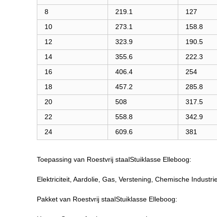
8
219.1
127
10
273.1
158.8
12
323.9
190.5
14
355.6
222.3
16
406.4
254
18
457.2
285.8
20
508
317.5
22
558.8
342.9
24
609.6
381
Toepassing van Roestvrij staalStuiklasse Elleboog:
Elektriciteit, Aardolie, Gas, Verstening, Chemische Industr
Pakket van Roestvrij staalStuiklasse Elleboog: