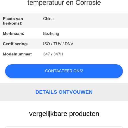
CONTACTEER
temperatuur en Corrosie
ONS
Plaats van
China
herkomst:
VERZOEK
Merknaam:
Bozhong
OM
Certificering:
ISO / TUV / DNV
EEN
Modelnummer:
347 / 347H
CITAAT
CONTACTEER ONS!
DETAILS ONTVOUWEN
vergelijkbare producten