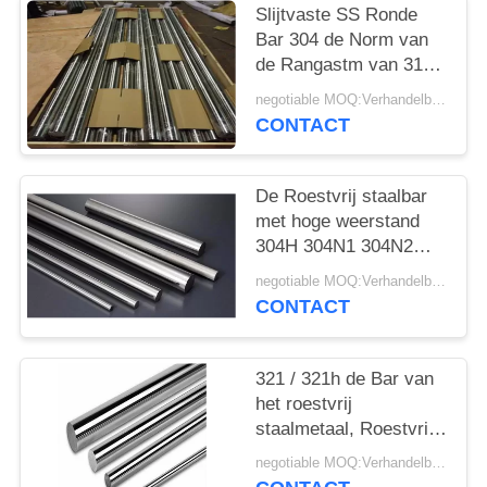
Slijtvaste SS Ronde
Bar 304 de Norm van
de Rangastm van 316ti
316n 317 317l
negotiable MOQ:Verhandelbaar
CONTACT
De Roestvrij staalbar
met hoge weerstand
304H 304N1 304N2
304LN typt 61400mm
negotiable MOQ:Verhandelbaar
Buitendiameter
CONTACT
321 / 321h de Bar van
het roestvrij
staalmetaal, Roestvrij
staal om Staafaisi
negotiable MOQ:Verhandelbaar
ASTM Norm