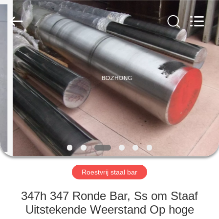
Leverancier.
Copyright
©
2020
-
2023
sssteelplate.com.
All
HUIS
Rights
Reserved.
PRODUCTEN
ONGEVEER
ONS
FABRIEKSREIS
Roestvrij staal bar
KWALITEITSCONTROLE
347h 347 Ronde Bar, Ss om Staaf
Uitstekende Weerstand Op hoge