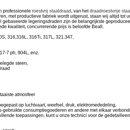
 professionele
roestvrij staaldraad
, van het
draadroestvrije staa
n, met productieve fabriek wordt uitgerust, staan wij altijd tot u
kel gebaseerde legeringsdraden zijn de belangrijkste geproduc
de kwaliteit, concurrerende prijs is beloofde Beall.
0S, 316,316L, 316Ti, 317L, 321.347,
7-7 ph, 904L, enz.
gelegde steen,
draad
taaiste atmosfeer
toegepast op luchtvaart, weefsel, druk, elektromededeling,
s-gebruikte consumptiegoederen en andere met elkaar verbonden
hillende toepassingen, kunt u onze technici voor de gedetailleer