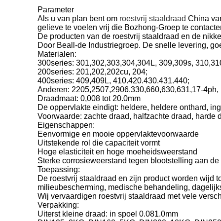
Parameter
Als u van plan bent om
roestvrij staaldraad
China van
gelieve te voelen vrij die Bozhong-Groep te contactere
De producten van de roestvrij staaldraad en de nik
Door Beall-de Industriegroep. De snelle levering, goe
Materialen:
300series: 301,302,303,304,304L, 309,309s, 310,31
200series: 201,202,202cu, 204;
400series: 409,409L, 410.420.430.431.440;
Anderen: 2205,2507,2906,330,660,630,631,17-4ph, 1
Draadmaat: 0,008 tot 20.0mm
De oppervlakte eindigt: heldere, heldere onthard, in
Voorwaarde: zachte draad, halfzachte draad, harde 
Eigenschappen:
Eenvormige en mooie oppervlaktevoorwaarde
Uitstekende rol die capaciteit vormt
Hoge elasticiteit en hoge moeheidsweerstand
Sterke corrosieweerstand tegen blootstelling aan de 
Toepassing:
De roestvrij staaldraad en zijn product worden wijd 
milieubescherming, medische behandeling, dagelijk
Wij vervaardigen roestvrij staaldraad met vele versc
Verpakking:
Uiterst kleine draad: in spoel 0.081.0mm