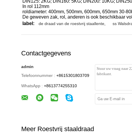
DIN125: 2KG; DIN160: 5KG; DIN200: 10KG; DIN250
In rol 112mm
roldiameter: 400mm, 500mm, 600mm, 650mm 30-80kg
De geweven zak, rol, anderen is ook beschikbaar vol
label:
de draad van de roestvrij staallente
,
ss Walsdr
Contactgegevens
admin
Telefoonnummer :
+8615301803709
WhatsApp :
+8613774255310
Meer Roestvrij staaldraad