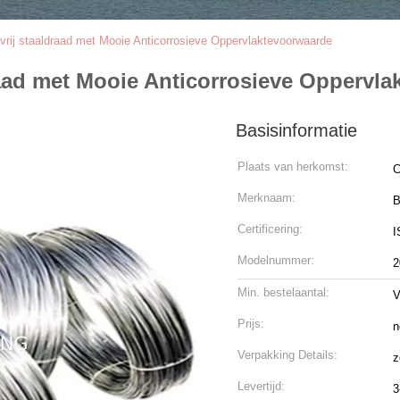
rij staaldraad met Mooie Anticorrosieve Oppervlaktevoorwaarde
raad met Mooie Anticorrosieve Oppervl
Basisinformatie
Plaats van herkomst:
C
Merknaam:
B
Certificering:
I
Modelnummer:
2
Min. bestelaantal:
V
Prijs:
n
Verpakking Details:
z
Levertijd:
3