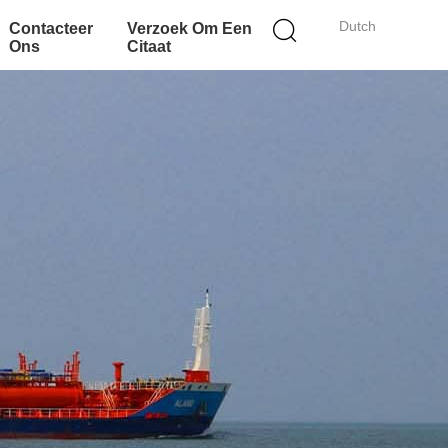
Dutch
Contacteer
Verzoek Om Een
Ons
Citaat