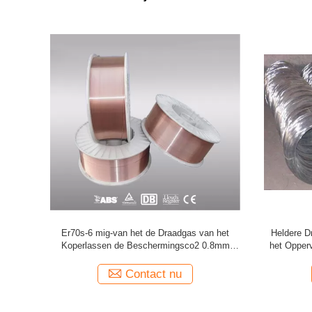
t
Het koper bedekte 1.2mm het Lassendraad
Helder S
6 SS het
met een laag van Mig van Dikteco2
440 Rang Ui
Diameter
Contact nu