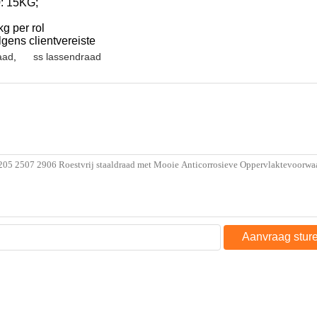
: 15KG;
 per rol
gens clientvereiste
aad
,
ss lassendraad
Aanvraag stur