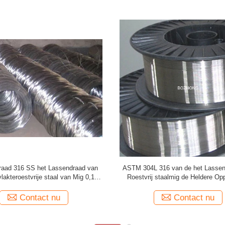
S Walsdraad 409 410 420 430 431
Van het het Roestvrije staallasse
tstekende Rol die Capaciteit vormt
A5.20 e71t-GS van de de Draa
Elasticiteit Sterke de Corrosiew
Contact nu
Contact nu