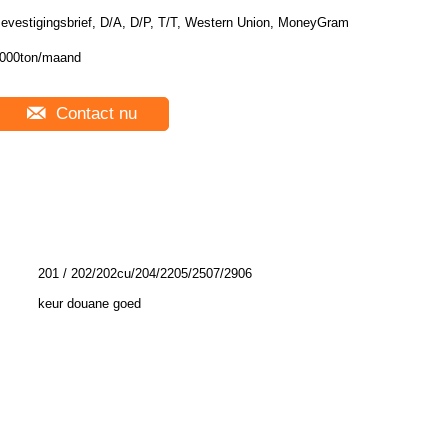
evestigingsbrief, D/A, D/P, T/T, Western Union, MoneyGram
000ton/maand
Contact nu
201 / 202/202cu/204/2205/2507/2906
keur douane goed