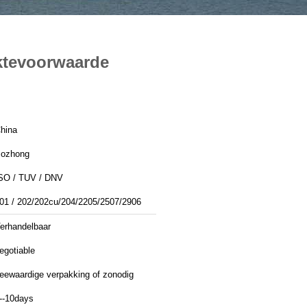
aktevoorwaarde
hina
ozhong
SO / TUV / DNV
01 / 202/202cu/204/2205/2507/2906
erhandelbaar
egotiable
eewaardige verpakking of zonodig
--10days