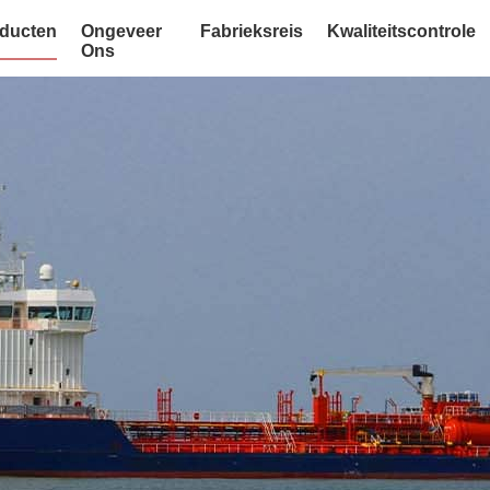
ducten
Ongeveer
Fabrieksreis
Kwaliteitscontrole
Ons