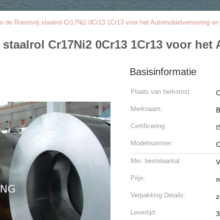
de Roestvrij staalrol Cr17Ni2 0Cr13 1Cr13 voor het Automobielversiering e
staalrol Cr17Ni2 0Cr13 1Cr13 voor het
Basisinformatie
Plaats van herkomst:
C
Merknaam:
B
Certificering:
I
Modelnummer:
C
Min. bestelaantal:
V
Prijs:
n
Verpakking Details:
z
Levertijd:
3