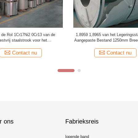
gepaste Strook 431 van het
316ti 316N 317 317l-Standaard 
stvrije staal 446 de Rang van 440A
Slijtageweerstand van de Roestvrij
440B 440C
ASTM
Contact nu
Contact nu
r ons
Fabrieksreis
lopende band