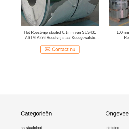
40 van het
Corrosiebestendig 347 van de de Strookbouw
Aan
van het Roestvrij staalblad het Metaalmateriaal
Precisieroe
Contact nu
Categorieën
Ongevee
ss staalplaat
Inleiding