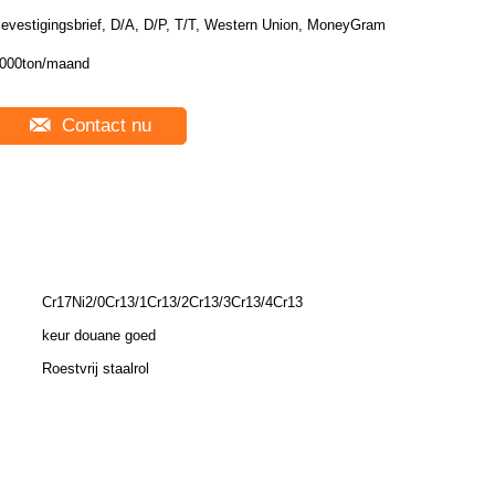
evestigingsbrief, D/A, D/P, T/T, Western Union, MoneyGram
000ton/maand
Contact nu
Cr17Ni2/0Cr13/1Cr13/2Cr13/3Cr13/4Cr13
keur douane goed
Roestvrij staalrol