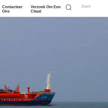
Dutch
Contacteer
Verzoek Om Een
Ons
Citaat