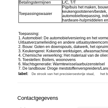
Betalingstermijnen
L/C, T/T
Pijp/buis het maken, bouw
keukengootstenen/bestek, b
Toepassingswaaier
automobieltoepassing, indu
hardware-hulpmiddelen en
Toepassing:
1. Automobiel: De automobielversiering en het vorm
Uitlaatverzamelleiding en andere uitlaatsysteemcom
2. Bouw: Goten en downspouts, dakwerk, het oprui
3. Keukengerei: Kokende werktuigen, afwasmachines
4. Chemische verwerking: Het materiaal van de olier
5. Toestellen: Boilers, woonovens
6. Machtsgeneratie: Warmtewisselaarbuizenstelsel
7. De landbouw: Droge meststoffenverspreiders/Land
label:
De strook van het precisieroestvrije staal
,
het b
Contactgegevens