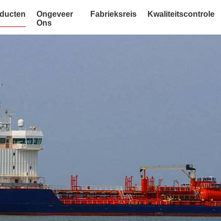
ducten
Ongeveer
Fabrieksreis
Kwaliteitscontrole
Ons