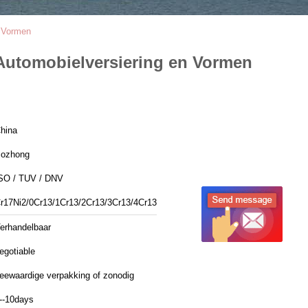
n Vormen
 Automobielversiering en Vormen
hina
ozhong
SO / TUV / DNV
r17Ni2/0Cr13/1Cr13/2Cr13/3Cr13/4Cr13
erhandelbaar
egotiable
eewaardige verpakking of zonodig
--10days