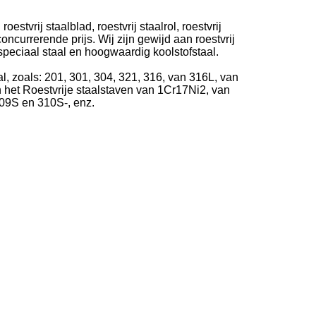
stvrij staalblad, roestvrij staalrol, roestvrij
ncurrerende prijs. Wij zijn gewijd aan roestvrij
l, speciaal staal en hoogwaardig koolstofstaal.
l, zoals: 201, 301, 304, 321, 316, van 316L, van
 het Roestvrije staalstaven van 1Cr17Ni2, van
309S en 310S-, enz.