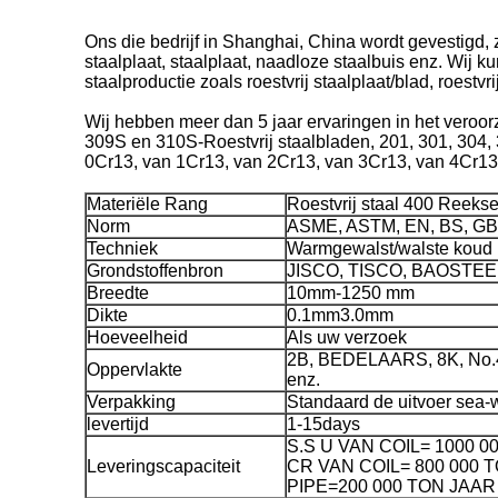
Ons die bedrijf in Shanghai, China wordt gevestigd, zi
staalplaat, staalplaat, naadloze staalbuis enz. Wij k
staalproductie zoals roestvrij staalplaat/blad, roestvr
Wij hebben meer dan 5 jaar ervaringen in het veroorz
309S en 310S-Roestvrij staalbladen, 201, 301, 304, 
0Cr13, van 1Cr13, van 2Cr13, van 3Cr13, van 4Cr13,
Materiële Rang
Roestvrij staal 400 Reeks
Norm
ASME, ASTM, EN, BS, GB,
Techniek
Warmgewalst/walste koud
Grondstoffenbron
JISCO, TISCO, BAOSTEEL 
Breedte
10mm-1250 mm
Dikte
0.1mm3.0mm
Hoeveelheid
Als uw verzoek
2B, BEDELAARS, 8K, No.4 
Oppervlakte
enz.
Verpakking
Standaard de uitvoer sea-
levertijd
1-15days
S.S U VAN COIL= 1000 0
Leveringscapaciteit
CR VAN COIL= 800 000 T
PIPE=200 000 TON JAAR