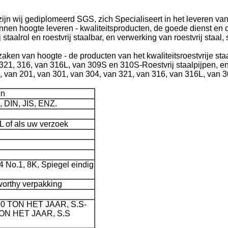
jn wij gediplomeerd SGS, zich Specialiseert in het leveren van roe
unnen hoogte leveren - kwaliteitsproducten, de goede dienst en co
ij staalrol en roestvrij staalbar, en verwerking van roestvrij staa
aken van hoogte - de producten van het kwaliteitsroestvrije staa
321, 316, van 316L, van 309S en 310S-Roestvrij staalpijpen, en
 van 201, van 301, van 304, van 321, van 316, van 316L, van 
en
 DIN, JIS, ENZ.
of als uw verzoek
No.1, 8K, Spiegel eindig
worthy verpakking
00 TON HET JAAR, S.S-
ON HET JAAR, S.S