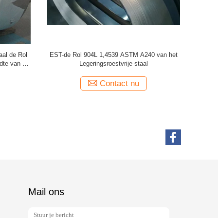
Goede de
431 446 van de het Roestvrije staalrol van
Het Roest
 staalrol
440A 440B 440C de Douanedimensie Hoge
ASTM A27
Hardheid
Contact nu
Mail ons