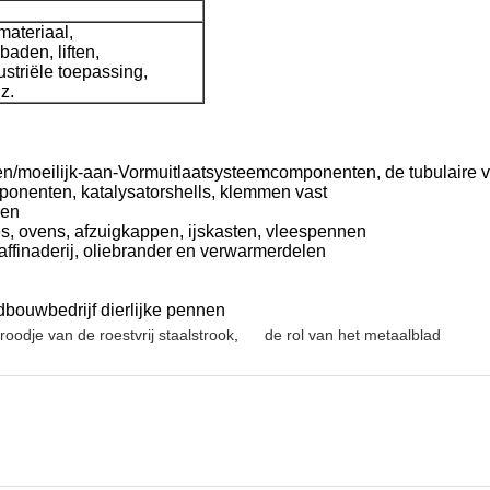
materiaal,
aden, liften,
striële toepassing,
z.
en/moeilijk-aan-Vormuitlaatsysteemcomponenten, de tubulaire 
ponenten, katalysatorshells, klemmen vast
men
, ovens, afzuigkappen, ijskasten, vleespennen
affinaderij, oliebrander en verwarmerdelen
bouwbedrijf dierlijke pennen
roodje van de roestvrij staalstrook
,
de rol van het metaalblad