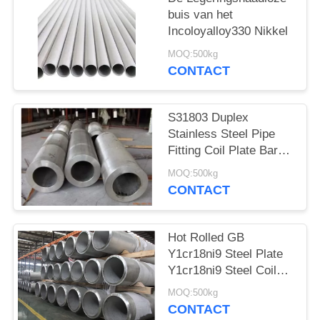
buis van het
Incoloyalloy330 Nikkel
MOQ:500kg
CONTACT
S31803 Duplex
Stainless Steel Pipe
Fitting Coil Plate Bar
Flange Square Tube
MOQ:500kg
Round Bar Hollow
CONTACT
Section Rod
Hot Rolled GB
Y1cr18ni9 Steel Plate
Y1cr18ni9 Steel Coil
Plate Bar Pipe Fitting
MOQ:500kg
Flange of Plate Tube
CONTACT
and Rod Square Tube