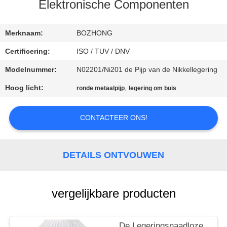
CONTACTEER
Elektronische Componenten
ONS
Merknaam:
BOZHONG
VERZOEK
Certificering:
ISO / TUV / DNV
OM
Modelnummer:
N02201/Ni201 de Pijp van de Nikkellegering
EEN
Hoog licht:
,
ronde metaalpijp
legering om buis
CITAAT
CONTACTEER ONS!
SITEMAP
DETAILS ONTVOUWEN
PRIVACY
POLICY
vergelijkbare producten
De Legeringsnaadloze