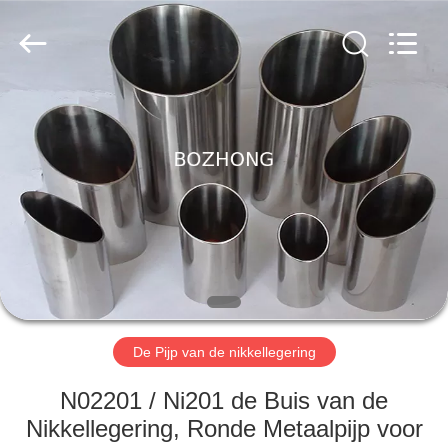
Bozhong
Metal
Group
Co.,
Ltd..
All
Rights
Reserved.
HUIS
PRODUCTEN
ONGEVEER
ONS
FABRIEKSREIS
De Pijp van de nikkellegering
KWALITEITSCONTROLE
N02201 / Ni201 de Buis van de
Nikkellegering, Ronde Metaalpijp voor