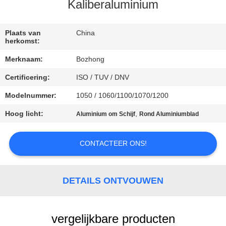
CONTACTEER
Kaliberaluminium
ONS
Plaats van
China
herkomst:
VERZOEK
Merknaam:
Bozhong
OM
Certificering:
ISO / TUV / DNV
EEN
Modelnummer:
1050 / 1060/1100/1070/1200
CITAAT
Hoog licht:
,
Aluminium om Schijf
Rond Aluminiumblad
SITEMAP
CONTACTEER ONS!
PRIVACY
POLICY
DETAILS ONTVOUWEN
vergelijkbare producten