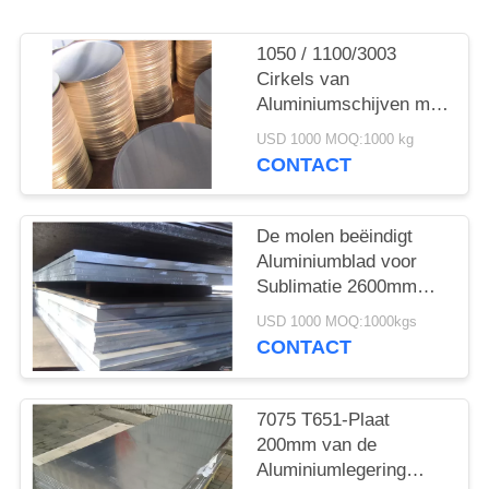
1050 / 1100/3003
Cirkels van
Aluminiumschijven met
Opgepoetste Heldere
USD 1000 MOQ:1000 kg
Oppervlakte Met hoge
CONTACT
weerstand
De molen beëindigt
Aluminiumblad voor
Sublimatie 2600mm
Breedte 7075 T6
USD 1000 MOQ:1000kgs
CONTACT
7075 T651-Plaat
200mm van de
Aluminiumlegering