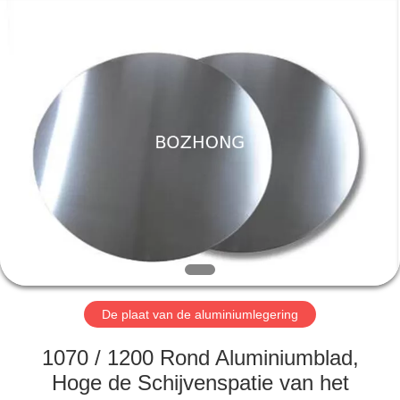
Bozhong
Metal
Group
Co.,
Ltd..
All
Rights
Reserved.
HUIS
PRODUCTEN
ONGEVEER
ONS
FABRIEKSREIS
De plaat van de aluminiumlegering
KWALITEITSCONTROLE
1070 / 1200 Rond Aluminiumblad,
Hoge de Schijvenspatie van het