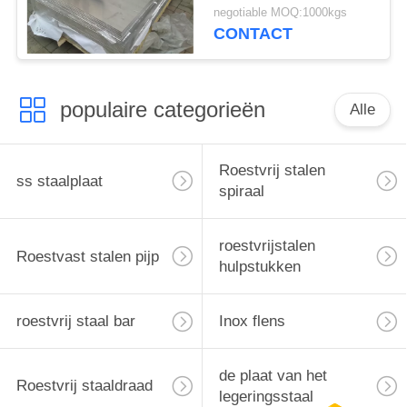
Breedte voor
negotiable MOQ:1000kgs
Ruimtevaart Super
CONTACT
Hardheid
populaire categorieën
Alle
Roestvrij stalen
ss staalplaat
spiraal
roestvrijstalen
Roestvast stalen pijp
hulpstukken
roestvrij staal bar
Inox flens
de plaat van het
Roestvrij staaldraad
legeringsstaal