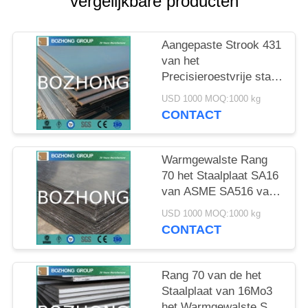
vergelijkbare producten
Aangepaste Strook 431
van het
Precisieroestvrije staal
446 de Rang van 440A
USD 1000 MOQ:1000 kg
440B 440C
CONTACT
Warmgewalste Rang
70 het Staalplaat SA16
van ASME SA516 van
16Mo3 SS
USD 1000 MOQ:1000 kg
CONTACT
Rang 70 van de het
Staalplaat van 16Mo3
het Warmgewalste SS