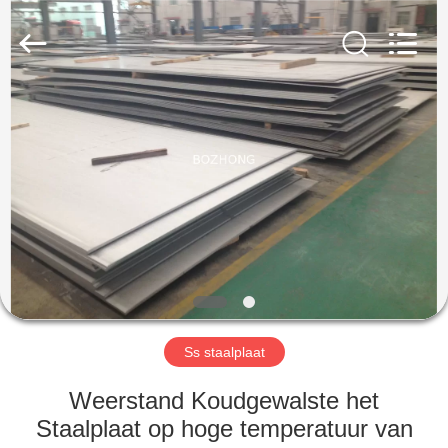
Bozhong
Metal
Group
Co.,
Ltd..
All
Rights
Reserved.
HUIS
PRODUCTEN
ONGEVEER
ONS
FABRIEKSREIS
Ss staalplaat
KWALITEITSCONTROLE
Weerstand Koudgewalste het
Staalplaat op hoge temperatuur van