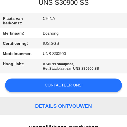
CONTACTEER
UNS S30900 SS
ONS
Plaats van
CHINA
herkomst:
VERZOEK
Merknaam:
Bozhong
OM
Certificering:
IOS,SGS
EEN
Modelnummer:
UNS S30900
CITAAT
Hoog licht:
,
A240 ss staalplaat
Het Staalplaat van UNS S30900 SS
SITEMAP
CONTACTEER ONS!
PRIVACY
POLICY
DETAILS ONTVOUWEN