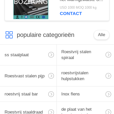
Drukvat Materiële
USD 1000 MOQ:1000 kg
SA16 van ASME
CONTACT
SA516
populaire categorieën
Alle
Roestvrij stalen
ss staalplaat
spiraal
roestvrijstalen
Roestvast stalen pijp
hulpstukken
roestvrij staal bar
Inox flens
de plaat van het
Roestvrij staaldraad