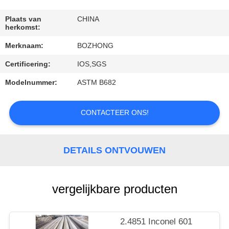
CONTACTEER
ONS
Plaats van
CHINA
herkomst:
Merknaam:
BOZHONG
VERZOEK
Certificering:
IOS,SGS
OM
EEN
Modelnummer:
ASTM B682
CITAAT
CONTACTEER ONS!
DETAILS ONTVOUWEN
vergelijkbare producten
2.4851 Inconel 601