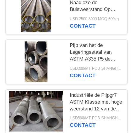
Naadloze de
Buisweerstand Op
hoge temperatuur van
USD 2500-3000 MOQ:500kg
de Nikkellegering
CONTACT
Pijp van het de
Legeringsstaal van
ASTM A335 P5 de
Koudgetrokken
USD800/MT FOB SHANGHAI MOQ:100 PCs
Naadloze voor de Hoge
CONTACT
drukboilers van de
Olieraffinaderij
Industriële de Pijpgr7
ASTM Klasse met hoge
weerstand 12 van de
Titaniumlegering
USD800/MT FOB SHANGHAI MOQ:1000 Kilogram
CONTACT