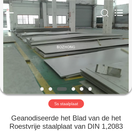
Bozhong
Metal
Group
Co.,
Ltd..
All
Rights
Reserved.
HUIS
PRODUCTEN
ONGEVEER
ONS
FABRIEKSREIS
Ss staalplaat
KWALITEITSCONTROLE
Geanodiseerde het Blad van de het
Roestvrije staalplaat van DIN 1,2083