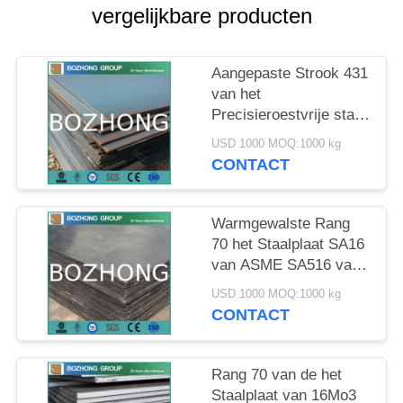
vergelijkbare producten
Aangepaste Strook 431
van het
Precisieroestvrije staal
446 de Rang van 440A
USD 1000 MOQ:1000 kg
440B 440C
CONTACT
Warmgewalste Rang
70 het Staalplaat SA16
van ASME SA516 van
16Mo3 SS
USD 1000 MOQ:1000 kg
CONTACT
Rang 70 van de het
Staalplaat van 16Mo3