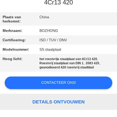
CONTACTEER
4Cr13 420
ONS
Plaats van
China
herkomst:
VERZOEK
Merknaam:
BOZHONG
OM
Certificering:
ISO / TUV / DNV
EEN
Modelnummer:
SS staalplaat
CITAAT
Hoog licht:
,
het roestvrije staalplaat van 4Cr13 420
,
,
Roestvrij staalplaat van DIN 1
2083 420
SITEMAP
geanodiseerd 420 roestvrij staalblad
CONTACTEER ONS!
PRIVACY
POLICY
DETAILS ONTVOUWEN