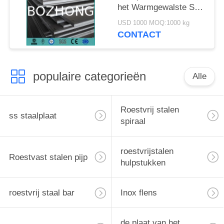
het Warmgewalste SS
Drukvat Materiële
USD 1000 MOQ:1000 kg
SA16 van ASME
CONTACT
SA516
populaire categorieën
Alle
Roestvrij stalen
ss staalplaat
spiraal
roestvrijstalen
Roestvast stalen pijp
hulpstukken
roestvrij staal bar
Inox flens
de plaat van het