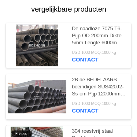
vergelijkbare producten
De naadloze 7075 T6-
Pijp OD 200mm Dikte
5mm Lengte 6000mm
van de
USD 1000 MOQ:1000 kg
Aluminiumlegering
CONTACT
2B de BEDELAARS
beëindigen SUS420J2-
Ss om Pijp 12000mm
Lengte
USD 1000 MOQ:1000 kg
CONTACT
304 roestvrij staal