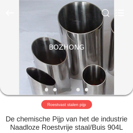
Bozhong
Metal
Group
Co.,
Ltd..
All
Rights
Reserved.
HUIS
PRODUCTEN
ONGEVEER
ONS
FABRIEKSREIS
Roestvast stalen pijp
KWALITEITSCONTROLE
De chemische Pijp van het de industrie
Naadloze Roestvrije staal/Buis 904L