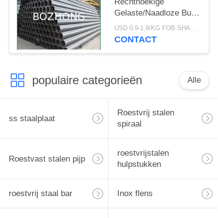
Rechthoekige
Gelaste/Naadloze Buis
ASTM A554
USD 0.9-1.9/KG FOB SHANGHAI MOQ:500KG
CONTACT
populaire categorieën
Alle
Roestvrij stalen
ss staalplaat
spiraal
roestvrijstalen
Roestvast stalen pijp
hulpstukken
roestvrij staal bar
Inox flens