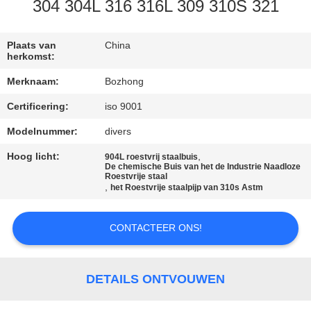
CONTACTEER
304 304L 316 316L 309 310S 321
ONS
Plaats van
China
herkomst:
VERZOEK
Merknaam:
Bozhong
OM
Certificering:
iso 9001
EEN
Modelnummer:
divers
CITAAT
Hoog licht:
,
904L roestvrij staalbuis
De chemische Buis van het de Industrie Naadloze
SITEMAP
Roestvrije staal
,
het Roestvrije staalpijp van 310s Astm
PRIVACY
CONTACTEER ONS!
POLICY
DETAILS ONTVOUWEN