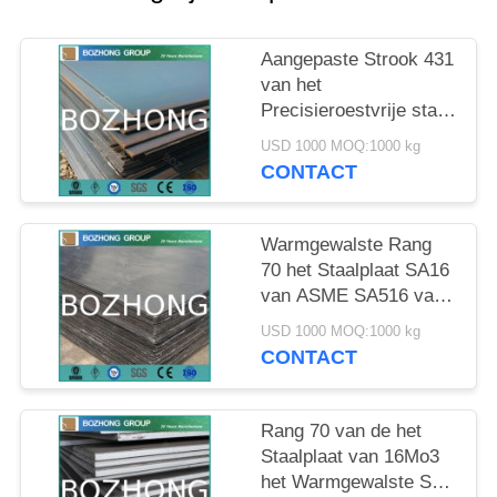
Aangepaste Strook 431
van het
Precisieroestvrije staal
446 de Rang van 440A
USD 1000 MOQ:1000 kg
440B 440C
CONTACT
Warmgewalste Rang
70 het Staalplaat SA16
van ASME SA516 van
16Mo3 SS
USD 1000 MOQ:1000 kg
CONTACT
Rang 70 van de het
Staalplaat van 16Mo3
het Warmgewalste SS