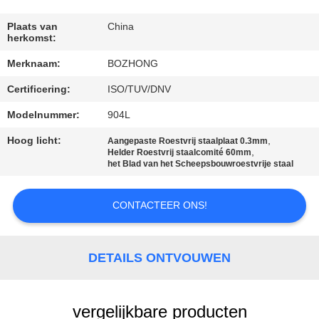
CONTACTEER
ONS
Plaats van
China
herkomst:
Merknaam:
BOZHONG
VERZOEK
Certificering:
ISO/TUV/DNV
OM
EEN
Modelnummer:
904L
CITAAT
Hoog licht:
,
Aangepaste Roestvrij staalplaat 0.3mm
,
Helder Roestvrij staalcomité 60mm
het Blad van het Scheepsbouwroestvrije staal
SITEMAP
CONTACTEER ONS!
PRIVACY
POLICY
DETAILS ONTVOUWEN
vergelijkbare producten