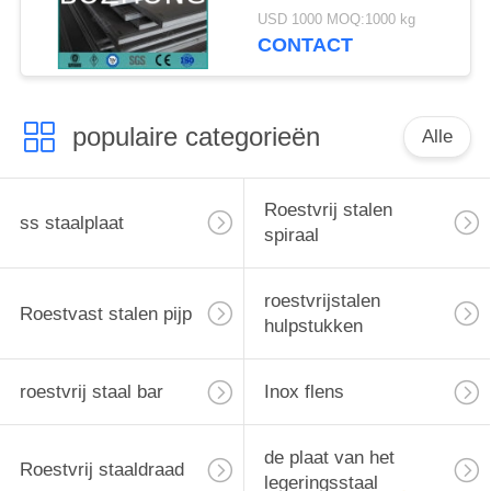
Drukvat Materiële
USD 1000 MOQ:1000 kg
SA16 van ASME
CONTACT
SA516
populaire categorieën
Alle
Roestvrij stalen
ss staalplaat
spiraal
roestvrijstalen
Roestvast stalen pijp
hulpstukken
roestvrij staal bar
Inox flens
de plaat van het
Roestvrij staaldraad
legeringsstaal