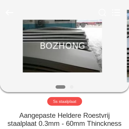
Bozhong
Metal
Group
Co.,
Ltd..
All
Rights
Reserved.
HUIS
PRODUCTEN
ONGEVEER
ONS
FABRIEKSREIS
Ss staalplaat
KWALITEITSCONTROLE
Aangepaste Heldere Roestvrij
staalplaat 0.3mm - 60mm Thinckness