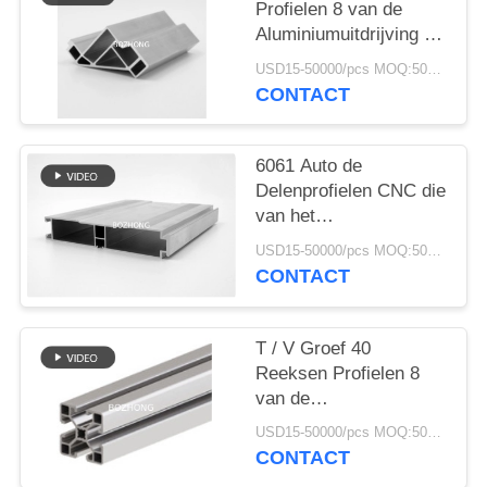
Profielen 8 van de
Aluminiumuitdrijving -
4040R voor
USD15-50000/pcs MOQ:500kg
Structurenkader
CONTACT
6061 Auto de
Delenprofielen CNC die
van het
legeringsaluminium
USD15-50000/pcs MOQ:500kg
Hoge Precisie
CONTACT
machinaal bewerken
T / V Groef 40
Reeksen Profielen 8
van de
aluminiumuitdrijving -
USD15-50000/pcs MOQ:500kg
4040SL
CONTACT