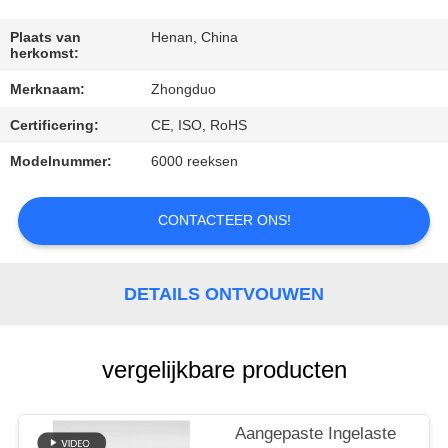
CONTACTEER
ONS
Plaats van
Henan, China
herkomst:
Merknaam:
Zhongduo
VERZOEK
Certificering:
CE, ISO, RoHS
OM
EEN
Modelnummer:
6000 reeksen
CITAAT
CONTACTEER ONS!
SITEMAP
DETAILS ONTVOUWEN
PRIVACY
POLICY
vergelijkbare producten
Aangepaste Ingelaste