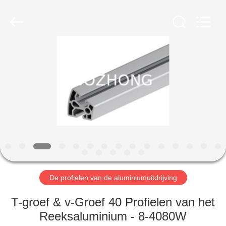
Bozhong
Metal
Group
Co.,
Ltd..
All
Rights
Reserved.
HUIS
PRODUCTEN
ONGEVEER
ONS
FABRIEKSREIS
De profielen van de aluminiumuitdrijving
KWALITEITSCONTROLE
T-groef & v-Groef 40 Profielen van het
Reeksaluminium - 8-4080W