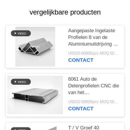
vergelijkbare producten
Aangepaste Ingelaste
Profielen 8 van de
Aluminiumuitdrijving -
4040R voor
USD15-50000/pcs MOQ:500kg
Structurenkader
CONTACT
6061 Auto de
Delenprofielen CNC die
van het
legeringsaluminium
USD15-50000/pcs MOQ:500kg
Hoge Precisie
CONTACT
machinaal bewerken
T / V Groef 40