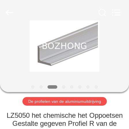
Bozhong
Metal
Group
Co.,
Ltd..
All
Rights
Reserved.
HUIS
PRODUCTEN
ONGEVEER
ONS
FABRIEKSREIS
De profielen van de aluminiumuitdrijving
KWALITEITSCONTROLE
LZ5050 het chemische het Oppoetsen
Gestalte gegeven Profiel R van de