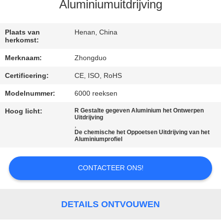
CONTACTEER
Aluminiumuitdrijving
ONS
Plaats van
Henan, China
herkomst:
VERZOEK
Merknaam:
Zhongduo
OM
Certificering:
CE, ISO, RoHS
EEN
Modelnummer:
6000 reeksen
CITAAT
Hoog licht:
R Gestalte gegeven Aluminium het Ontwerpen
Uitdrijving
,
SITEMAP
De chemische het Oppoetsen Uitdrijving van het
Aluminiumprofiel
PRIVACY
CONTACTEER ONS!
POLICY
DETAILS ONTVOUWEN