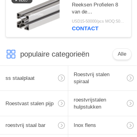
Reeksen Profielen 8
van de
aluminiumuitdrijving -
USD15-50000/pcs MOQ:500kg
4040SL
CONTACT
populaire categorieën
Alle
Roestvrij stalen
ss staalplaat
spiraal
roestvrijstalen
Roestvast stalen pijp
hulpstukken
roestvrij staal bar
Inox flens