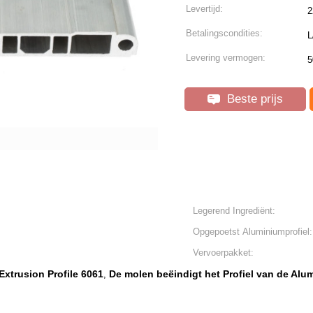
Levertijd:
2
Betalingscondities:
L
Levering vermogen:
5
Beste prijs
Legerend Ingrediënt:
Opgepoetst Aluminiumprofiel:
Vervoerpakket:
Extrusion Profile 6061
De molen beëindigt het Profiel van de Alum
,