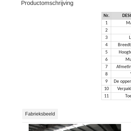
Productomschrijving
Nr.
DES
1
Ma
2
3
4
Breedt
5
Hoogt
6
Mu
7
Afmetin
8
9
De opper
10
Verpak
11
To
Fabrieksbeeld