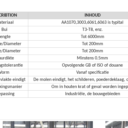
CRIBTION
INHOUD
teriaal
AA1070,3003,6061,6063 is typital
Bui
T3-T8, enz.
Lengte
Tot 6000mm
e/Diameter
Tot 200mm
e/Diameter
Tot 200mm
urdikte
Minstens 0.5mm
gstolerantie
Opvolgende GB of ISO of douane
Vorm
Vanaf specificatie
vlakte eindigt
De molen eindigt, het schilderen, poederdeklaag, o
kingsmanier
Om in houten krat of geval worden ingep
epassing
Industriële, de bouwgebieden