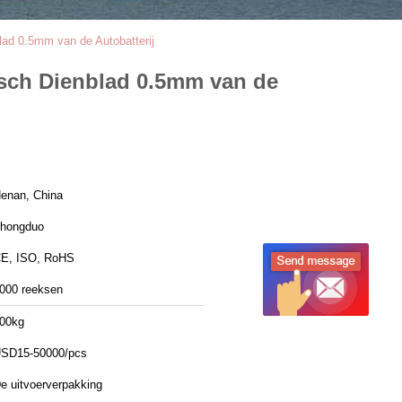
blad 0.5mm van de Autobatterij
risch Dienblad 0.5mm van de
enan, China
hongduo
E, ISO, RoHS
000 reeksen
00kg
SD15-50000/pcs
e uitvoerverpakking