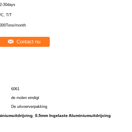
2-30days
/C, T/T
000Tons/month
Contact nu
6061
de molen eindigt
De uitvoerverpakking
iniumuitdrijving
0.5mm Ingelaste Aluminiumuitdrijving
,