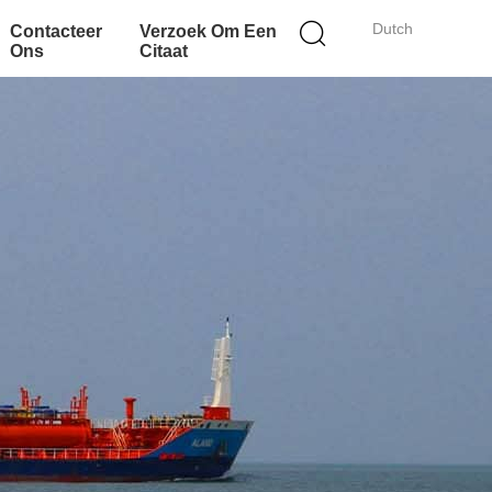
Dutch
Contacteer
Verzoek Om Een
Ons
Citaat