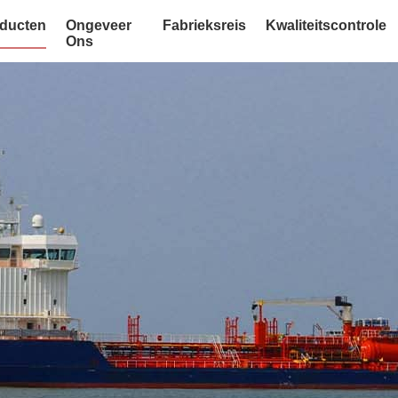
ducten
Ongeveer
Fabrieksreis
Kwaliteitscontrole
Ons