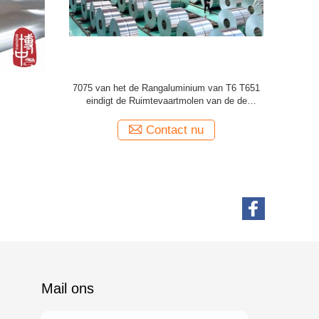
 2200mm
Met een laag bedekte het Aluminiumrol
7075 van de
ering
0.80mm van JIS Kleur Dikte voor Lijstcomité
de Roldi
Contact nu
Mail ons