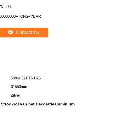
/C, T/T
00000000+TONS+YEAR
Contact nu
5086H321 T6 H26
01550mm
Zilver
 Strookrol van het Decoratiealuminium