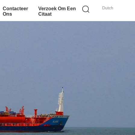
Dutch
Contacteer
Verzoek Om Een
Ons
Citaat