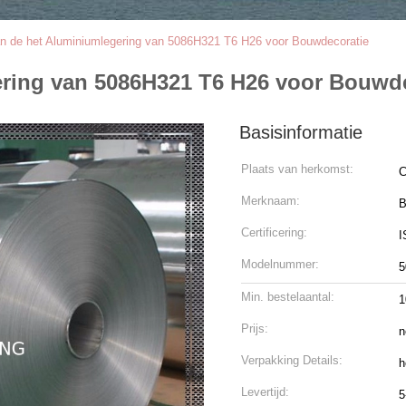
an de het Aluminiumlegering van 5086H321 T6 H26 voor Bouwdecoratie
ering van 5086H321 T6 H26 voor Bouwd
Basisinformatie
Plaats van herkomst:
C
Merknaam:
B
Certificering:
I
Modelnummer:
5
Min. bestelaantal:
1
Prijs:
n
Verpakking Details:
h
Levertijd:
5