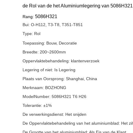
de Rol van de het Aluminiumlegering van 5086H32
5086H321
Rang:
Bui:
O-H112, T3-T8, T351-T851
Type: Rol
Toepassing:
Bouw, Decoratie
Breedte:
200~2600mm
Oppervlaktebehandeling:
klantenverzoek
Legering of niet:
Is Legering
Plaats van Oorsprong: Shanghai,
China
Merknaam: BOZHONG
ModelNumber:
5086H321 T6 H26
Tolerantie:
±1%
De verwerkingsdienst:
Het snijden
De Oppervlaktebehandeling van het aluminiumblad:
Het zi
De Grootte van het aluminiumblad:
Als Eis van de Klant