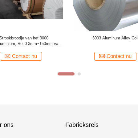
ken Afgietsel 8090 de Rol van de
3000 Reeksen 3003 de Rolt851
iumlegering Warmgewalst voor
Breedte van de Aluminiumleg
Cookware
Contact nu
Contact nu
r ons
Fabrieksreis