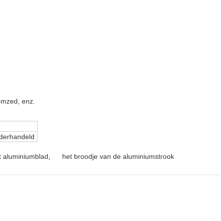
omzed, enz.
derhandeld
t aluminiumblad
,
het broodje van de aluminiumstrook