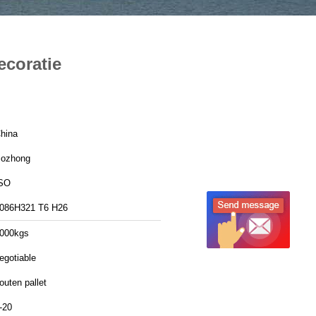
ecoratie
hina
ozhong
SO
086H321 T6 H26
000kgs
egotiable
outen pallet
-20