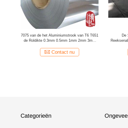
an T6 T651
de Rol van de het Aluminiumlegering van
Ononderbro
n de de
5086H321 T6 H26 voor Bouwdecoratie
Alumin
Contact nu
Categorieën
Ongevee