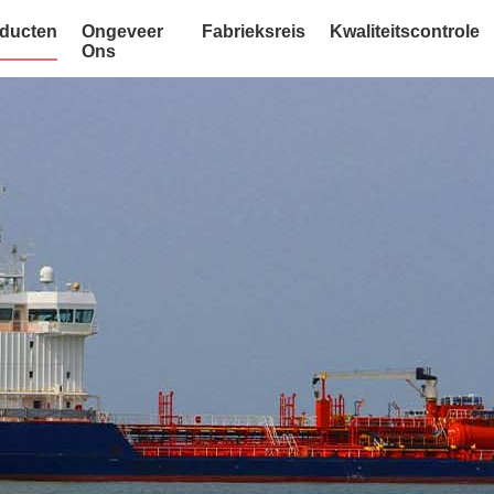
ducten
Ongeveer
Fabrieksreis
Kwaliteitscontrole
Ons