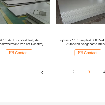
347 / 347H SS Staalplaat, de
Slijtvaste SS Staalplaat 300 Ree
osieweerstand van het Roestvrij
Autodelen Aangepaste Bree
staalBouwmateriaal
Contact
Contact
1
2
3