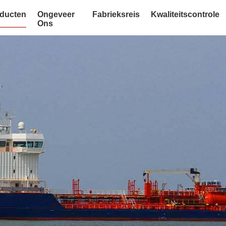
ducten
Ongeveer
Fabrieksreis
Kwaliteitscontrole
Ons