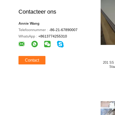
Contacteer ons
Annie Wang
Telefoonnummer :
-86-21-67890007
WhatsApp :
+8613774255310
Contact
201 SS 
Sta