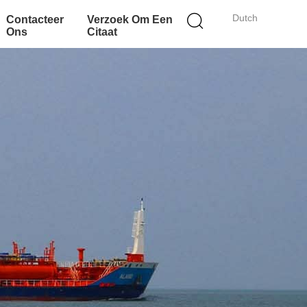
Dutch
Contacteer
Verzoek Om Een
Ons
Citaat