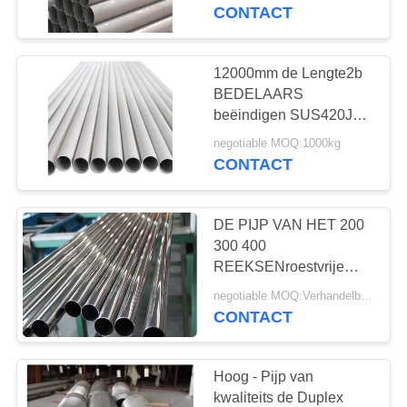
CONTACTEER
staalbuizenstelsel
CONTACT
ONS
12000mm de Lengte2b
44
VERZOEK
BEDELAARS
Roestvast stalen
OM
beëindigen SUS420J2-
Ss om Pijp
EEN
pijp
negotiable MOQ:1000kg
CONTACT
CITAAT
DE PIJP VAN HET 200
SITEMAP
300 400
REEKSENroestvrije
19
staal VOOR
PRIVACY
negotiable MOQ:Verhandelbaar
roestvrijstalen
MILIEUBESCHERMING
CONTACT
POLICY
INDUSTRIE
hulpstukken
Hoog - Pijp van
kwaliteits de Duplex