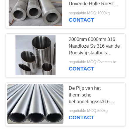
Dovende Holle Roestvrij
staal 2205
negotiable MOQ:1000kg
CONTACT
21
roestvrij staal bar
2000mm 8000mm 316
Naadloze Ss 316 van de
Roestvrij staalbuis
ASTM Naadloze buis
negotiable MOQ:Overeen te komen
CONTACT
15
De Pijp van het
thermische
Inox flens
behandelingsss316
Roestvrije staal laste
negotiable MOQ:500kg
Naadloos
CONTACT