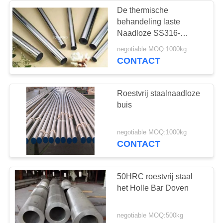
De thermische
behandeling laste
16
Naadloze SS316-
Roestvrij staalpijp
negotiable MOQ:1000kg
Roestvrij staaldraad
CONTACT
Roestvrij staalnaadloze
buis
34
negotiable MOQ:1000kg
CONTACT
de plaat van het
legeringsstaal
50HRC roestvrij staal
het Holle Bar Doven
negotiable MOQ:500kg