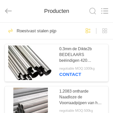
Bozhong
Metal
Group
Co.,
Producten
Ltd..
All
Rights
Reserved.
HUIS
61
Roestvast stalen pijp
ss staalplaat
PRODUCTEN
0.3mm de Dikte2b
BEDELAARS
ONGEVEER
beëindigen 420
ONS
Roestvrij staalpijp
negotiable MOQ:1000kg
CONTACT
33
FABRIEKSREIS
Roestvrij stalen
1.2083 ontharde
KWALITEITSCONTROLE
Naadloze de
spiraal
Voorraadpijpen van het
Roestvrij
negotiable MOQ:500kg