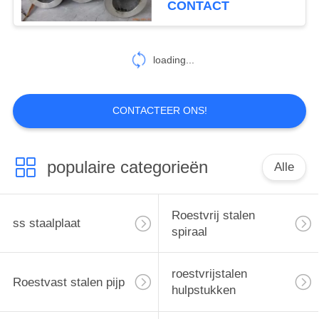
CONTACT
12
De Rol van het
loading...
legeringsstaal
CONTACTEER ONS!
populaire categorieën
Alle
19
Gelegeerd staal pijp
Roestvrij stalen
ss staalplaat
spiraal
roestvrijstalen
Roestvast stalen pijp
hulpstukken