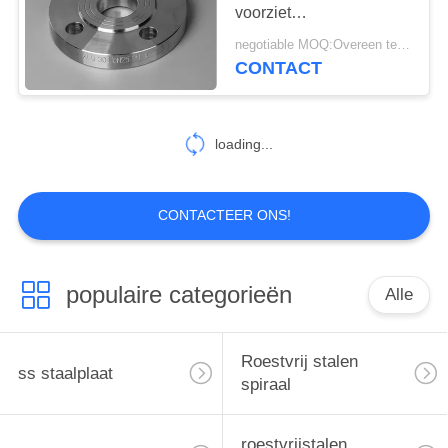
voorziet
Corrosiebestendige van
negotiable MOQ:Overeen te komen
een flens de Koppeling
CONTACT
21
van de Pijphitte
roestvrij staal bar
loading...
CONTACTEER ONS!
15
populaire categorieën
Alle
Inox flens
Roestvrij stalen
ss staalplaat
spiraal
roestvrijstalen