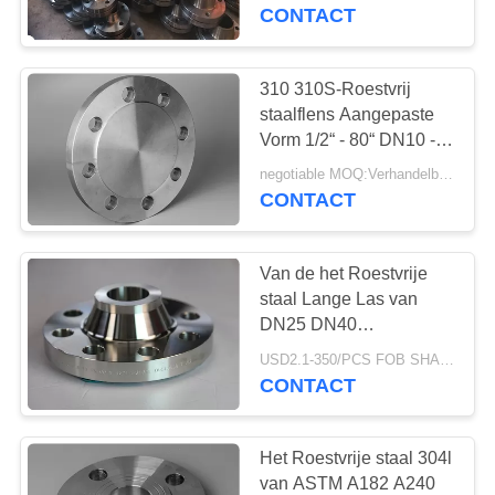
CONTACTEER
CONTACT
ONS
310 310S-Roestvrij
44
VERZOEK
staalflens Aangepaste
Roestvast stalen
OM
Vorm 1/2“ - 80“ DN10 -
DN2000-Groottewaaier
EEN
pijp
negotiable MOQ:Verhandelbaar
CONTACT
CITAAT
Van de het Roestvrije
SITEMAP
staal Lange Las van
DN25 DN40
19
Automobiele 316L de
PRIVACY
USD2.1-350/PCS FOB SHANGHAI MOQ:10pcs
roestvrijstalen
Halsflens
CONTACT
POLICY
hulpstukken
Het Roestvrije staal 304l
van ASTM A182 A240