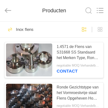
Bozhong
Metal
Group
Co.,
Producten
Ltd..
All
Rights
Reserved.
HUIS
61
Inox flens
ss staalplaat
PRODUCTEN
1.4571 de Flens van
S31668 SS Standaard
ONGEVEER
het Merken Type, Ronde
ONS
de Plaatflens van het
negotiable MOQ:Verhandelbaar
Vormroestvrije staal
CONTACT
33
FABRIEKSREIS
Roestvrij stalen
Ronde Gezichtstype van
KWALITEITSCONTROLE
het Vormroestvrije staal
spiraal
Flens Opgeheven Hoge
Hardheidsastm Norm
negotiable MOQ:Verhandelbaar