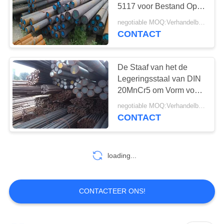
5117 voor Bestand Op
hoge temperatuur van
negotiable MOQ:Verhandelbaar
Stoomketelsturbines
CONTACT
21
roestvrij staal bar
De Staaf van het de
Legeringsstaal van DIN
20MnCr5 om Vorm voor
hoog Beklemtoonde
negotiable MOQ:Verhandelbaar
Componenten
CONTACT
15
loading...
Inox flens
CONTACTEER ONS!