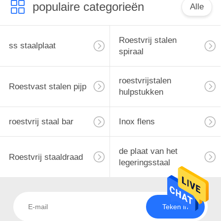
populaire categorieën
Alle
16
Roestvrij stalen
ss staalplaat
spiraal
Roestvrij staaldraad
roestvrijstalen
Roestvast stalen pijp
hulpstukken
roestvrij staal bar
Inox flens
34
de plaat van het
de plaat van het
Roestvrij staaldraad
legeringsstaal
legeringsstaal
Teken in