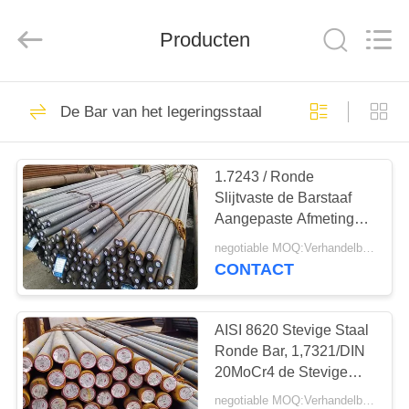
Bozhong
Metal
Group
Co.,
Producten
Ltd..
All
Rights
Reserved.
HUIS
61
De Bar van het legeringsstaal
ss staalplaat
PRODUCTEN
1.7243 / Ronde
Slijtvaste de Barstaaf
ONGEVEER
Aangepaste Afmeting
ONS
van DIN 18CrMo4
negotiable MOQ:Verhandelbaar
CONTACT
33
FABRIEKSREIS
Roestvrij stalen
AISI 8620 Stevige Staal
KWALITEITSCONTROLE
Ronde Bar, 1,7321/DIN
spiraal
20MoCr4 de Stevige
Antislijtage van de
negotiable MOQ:Verhandelbaar