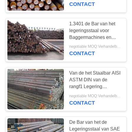
CONTACTEER
Staalstaaf
CONTACT
ONS
1.3401 de Bar van het
44
VERZOEK
legeringsstaal voor
Roestvast stalen
OM
Baggermachines en
Maalmachines Goede
EEN
pijp
negotiable MOQ:Verhandelbaar
Bewerkbaarheid
CONTACT
CITAAT
Van de het Staalbar AISI
SITEMAP
ASTM DIN van de
rangf1 Legering
19
Standaard de
PRIVACY
negotiable MOQ:Verhandelbaar
roestvrijstalen
Douanedimensie Met
CONTACT
POLICY
hoge weerstand
hulpstukken
De Bar van het de
Legeringsstaal van SAE