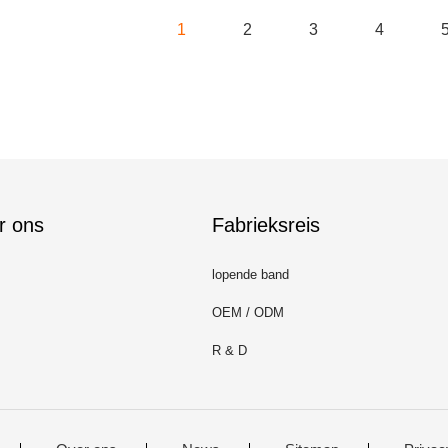
1
2
3
4
r ons
Fabrieksreis
lopende band
OEM / ODM
R & D