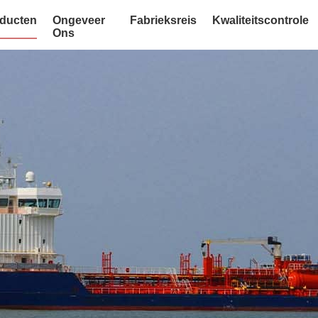
ducten
Ongeveer
Fabrieksreis
Kwaliteitscontrole
Ons