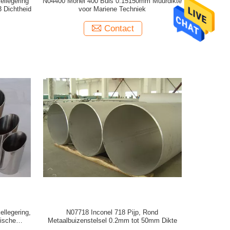
ellegering
N04400 Monel 400 Buis 0.15150mm Muurdikte
 Dichtheid
voor Mariene Techniek
Contact
llegering,
N07718 Inconel 718 Pijp, Rond
nische
Metaalbuizenstelsel 0.2mm tot 50mm Dikte