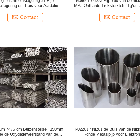
g - dichtheidslegering 31 Pijp,
N06601 / 6023 Pijp 760 van de nikk
ellegering om Buis voor Aardolie
MPa Ontharde Treksterkte8.11g/cm3
Chemische Techniek
Contact
Contact
ium 7475 om Buizenstelsel, 150mm
N02201 / Ni201 de Buis van de Nikke
e de Oxydatieweerstand van de
Ronde Metaalpijp voor Elektro
Aluminiumpijp
Componenten