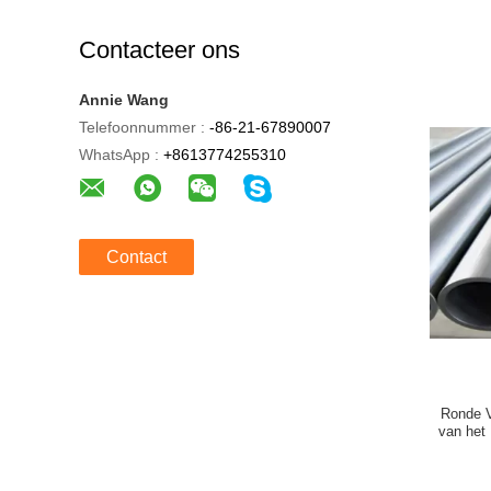
Contacteer ons
Annie Wang
Telefoonnummer :
-86-21-67890007
WhatsApp :
+8613774255310
Contact
Ronde V
van het