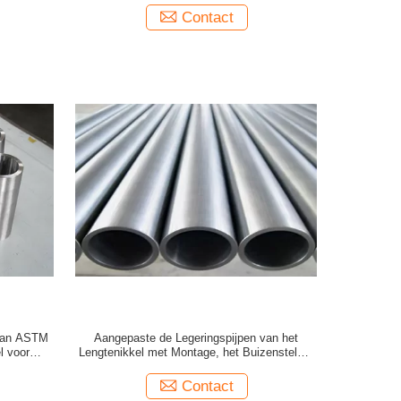
Contact
 van ASTM
Aangepaste de Legeringspijpen van het
l voor
Lengtenikkel met Montage, het Buizenstelsel
van Hastelloy C276
Contact