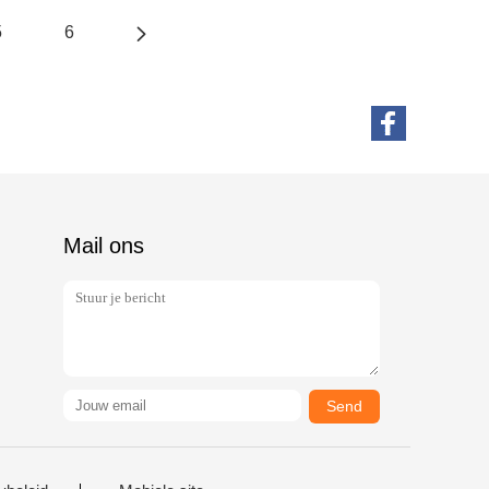
5
6
Mail ons
Send