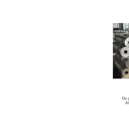
De 
Al