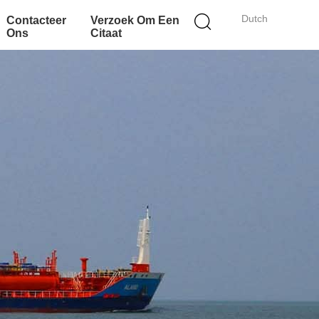
Dutch
Contacteer
Verzoek Om Een
Ons
Citaat