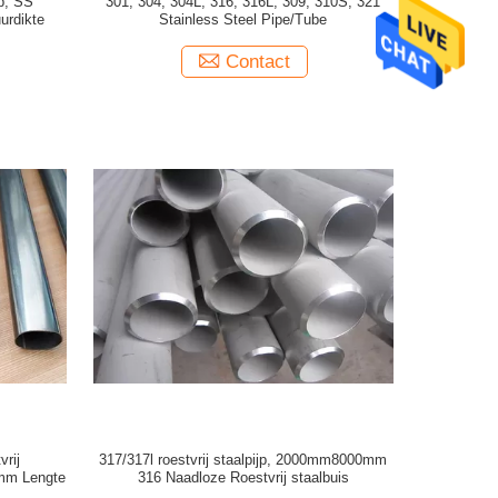
jp, SS
301, 304, 304L, 316, 316L, 309, 310S, 321
urdikte
Stainless Steel Pipe/Tube
Contact
rij
317/317l roestvrij staalpijp, 2000mm8000mm
mm Lengte
316 Naadloze Roestvrij staalbuis