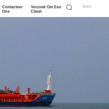
Dutch
Contacteer
Verzoek Om Een
Ons
Citaat