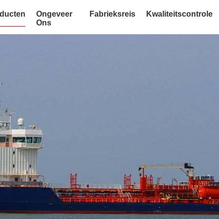
ducten
Ongeveer
Fabrieksreis
Kwaliteitscontrole
Ons