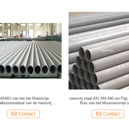
54SMO van het het Roestvrije
roestvrij staal 431 444 446 om Pijp
albuizenstelsel van de roestvrij
Buis van het Muurroestvrije s
aadloze buis de corrosieweerstand
Contact
Contact