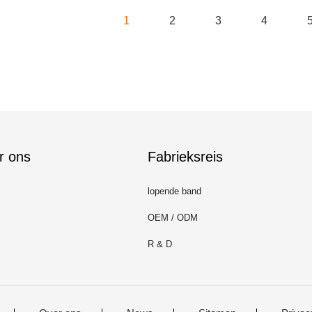
1
2
3
4
r ons
Fabrieksreis
lopende band
OEM / ODM
R & D