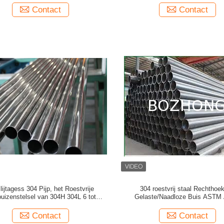
Contact
Contact
lijtagess 304 Pijp, het Roestvrije
304 roestvrij staal Rechthoe
buizenstelsel van 304H 304L 6 tot
Gelaste/Naadloze Buis ASTM
1400mm Buitendiameter
Contact
Contact