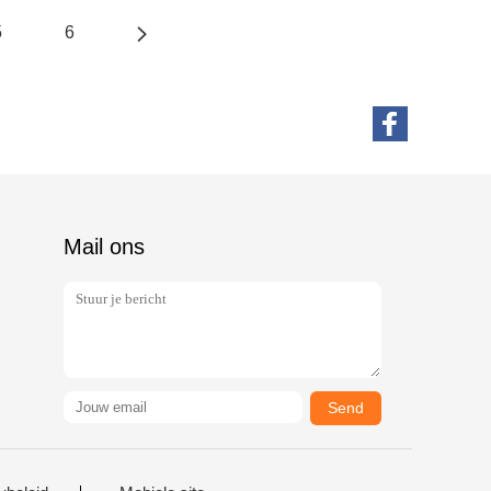
5
6
Mail ons
Send