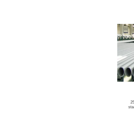
2
sta
staaln