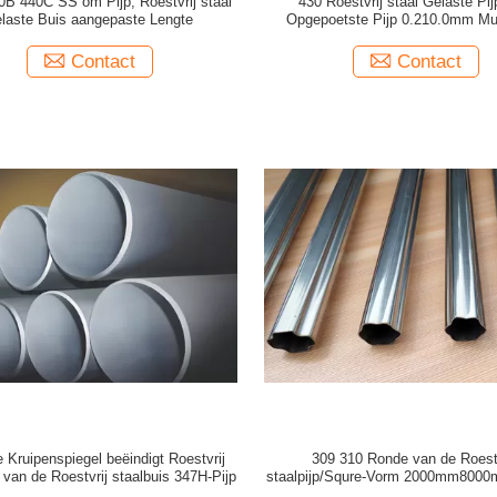
B 440C SS om Pijp, Roestvrij staal
430 Roestvrij staal Gelaste Pi
laste Buis aangepaste Lengte
Opgepoetste Pijp 0.210.0mm Mu
Contact
Contact
 Kruipenspiegel beëindigt Roestvrij
309 310 Ronde van de Roestv
 van de Roestvrij staalbuis 347H-Pijp
staalpijp/Squre-Vorm 2000mm8000