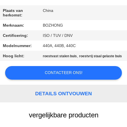
CONTACTEER
ONS
Plaats van
China
herkomst:
Merknaam:
BOZHONG
VERZOEK
Certificering:
ISO / TUV / DNV
OM
EEN
Modelnummer:
440A, 440B, 440C
CITAAT
Hoog licht:
,
roestvast stalen buis
roestvrij staal gelaste buis
SITEMAP
CONTACTEER ONS!
PRIVACY
DETAILS ONTVOUWEN
POLICY
vergelijkbare producten