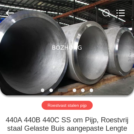
Bozhong
Metal
Group
Co.,
Ltd..
All
Rights
Reserved.
HUIS
PRODUCTEN
ONGEVEER
ONS
FABRIEKSREIS
Roestvast stalen pijp
KWALITEITSCONTROLE
440A 440B 440C SS om Pijp, Roestvrij
staal Gelaste Buis aangepaste Lengte