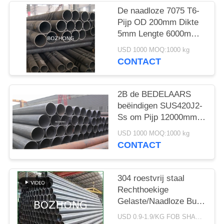
De naadloze 7075 T6-
Pijp OD 200mm Dikte
5mm Lengte 6000mm
van de
USD 1000 MOQ:1000 kg
Aluminiumlegering
CONTACT
2B de BEDELAARS
beëindigen SUS420J2-
Ss om Pijp 12000mm
Lengte
USD 1000 MOQ:1000 kg
CONTACT
304 roestvrij staal
Rechthoekige
Gelaste/Naadloze Buis
ASTM A554
USD 0.9-1.9/KG FOB SHANGHAI MOQ:500KG