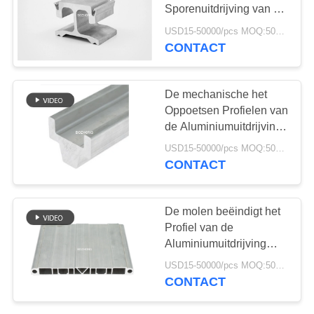
Sporenuitdrijving van de
Aluminiumgids
USD15-50000/pcs MOQ:500kg
CONTACT
21
roestvrij staal bar
De mechanische het
Oppoetsen Profielen van
de Aluminiumuitdrijving
voor Leider Guide Rail
USD15-50000/pcs MOQ:500kg
Parts
CONTACT
15
De molen beëindigt het
Profiel van de
Inox flens
Aluminiumuitdrijving
voor Elektrisch Dienblad
USD15-50000/pcs MOQ:500kg
0.5mm van de
CONTACT
Autobatterij