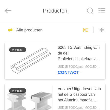
Bozhong
Metal
Group
Co.,
Producten
Ltd..
All
Rights
Reserved.
HUIS
61
Alle producten
ss staalplaat
PRODUCTEN
6063 T5-Verbinding van
de de
ONGEVEER
Profielenschakelaar van
ONS
de Aluminiumuitdrijving
USD15-50000/pcs MOQ:500kg
8 - 8 - 40
CONTACT
33
FABRIEKSREIS
Roestvrij stalen
Vervoer Uitgedreven van
KWALITEITSCONTROLE
het de Gidsspoor van
spiraal
het Aluminiumprofiel
Anode de
USD15-50000/pcs MOQ:500kg