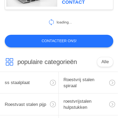
CONTACT
12
De Rol van het
loading...
legeringsstaal
CONTACTEER ONS!
populaire categorieën
Alle
19
Gelegeerd staal pijp
Roestvrij stalen
ss staalplaat
spiraal
roestvrijstalen
Roestvast stalen pijp
hulpstukken