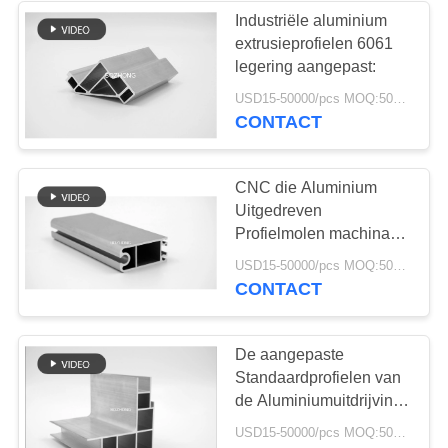
Industriële aluminium
extrusieprofielen 6061
16
legering aangepast:
USD15-50000/pcs MOQ:500kg
Roestvrij staaldraad
CONTACT
CNC die Aluminium
Uitgedreven
Profielmolen machinaal
bewerken eindigt voor
34
USD15-50000/pcs MOQ:500kg
Autodelen
CONTACT
de plaat van het
legeringsstaal
De aangepaste
Standaardprofielen van
de Aluminiumuitdrijving
voor Autodelen
USD15-50000/pcs MOQ:500Kg