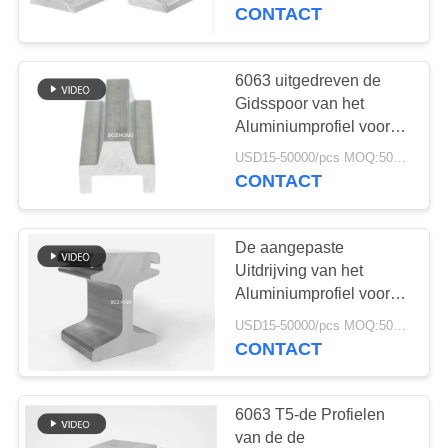
CONTACTEER
Oxydatieoppervlakte
CONTACT
ONS
6063 uitgedreven de
44
VERZOEK
Gidsspoor van het
Roestvast stalen
OM
Aluminiumprofiel voor
Vervoer
EEN
pijp
USD15-50000/pcs MOQ:500kg
CONTACT
CITAAT
De aangepaste
SITEMAP
Uitdrijving van het
Aluminiumprofiel voor
19
Vervoersleider Guide
PRIVACY
USD15-50000/pcs MOQ:500kg
roestvrijstalen
CONTACT
POLICY
hulpstukken
6063 T5-de Profielen
van de de