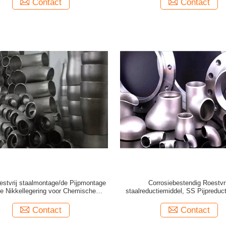
Contact
Contact
estvrij staalmontage/de Pijpmontage
Corrosiebestendig Roestvri
e Nikkellegering voor Chemische
staalreductiemiddel, SS Pijpreduc
Industrie
Met hoge weerstand
Contact
Contact