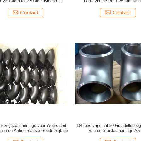
 C22 10mm tot 2500mm Breedte
Dikte van de Rol 1-35 Mm Muu
Aangepaste Lengte
Eenvoudige Structurele Toepa
Contact
Contact
stvrij staalmontage voor Weerstand
304 roestvrij staal 90 Graadelleboo
jpen de Anticorrosieve Goede Slijtage
van de Stuiklasmontage A