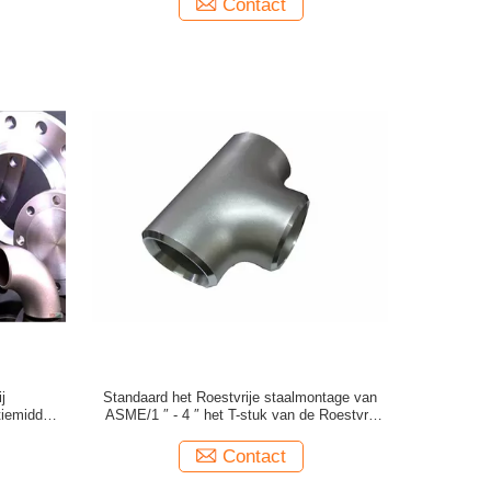
Contact
j
Standaard het Roestvrije staalmontage van
tiemiddel
ASME/1 ″ - 4 ″ het T-stuk van de Roestvrij
staalpijp
Contact