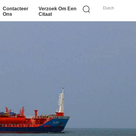
Dutch
Contacteer
Verzoek Om Een
Ons
Citaat