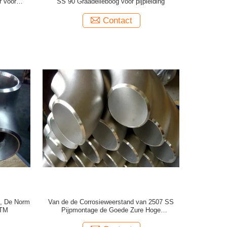
r voor
SS 90 Graadelleboog voor pijpleiding
ssing
Contact
g, De Norm
Van de de Corrosieweerstand van 2507 SS
STM
Pijpmontage de Goede Zure Hoge
Mechanische Sterkte