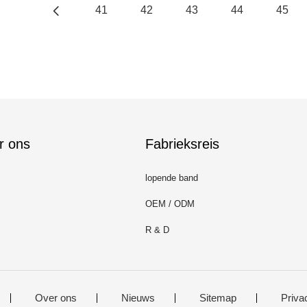
41
42
43
44
45
r ons
Fabrieksreis
lopende band
OEM / ODM
R & D
Over ons
Nieuws
Sitemap
Priva