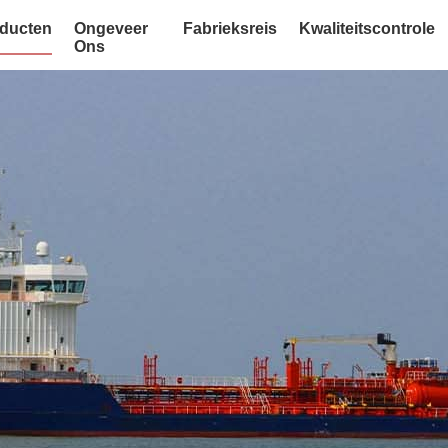
ducten
Ongeveer
Fabrieksreis
Kwaliteitscontrole
Ons