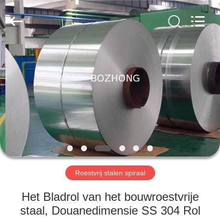
Leverancier.
Copyright
©
2020
-
2023
sssteelplate.com.
All
HUIS
Rights
Reserved.
PRODUCTEN
ONGEVEER
ONS
FABRIEKSREIS
Roestvrij stalen spiraal
KWALITEITSCONTROLE
Het Bladrol van het bouwroestvrije
staal, Douanedimensie SS 304 Rol