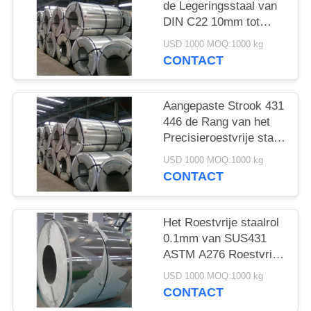
de Legeringsstaal van
DIN C22 10mm tot
2500mm Breedte
USD 1000 MOQ:1000 kg
Aangepaste Lengte
CONTACT
Aangepaste Strook 431
446 de Rang van het
Precisieroestvrije staal
van 440A 440B 440C 1
USD 1000 MOQ:1000 kg
- 3mm Dikte
CONTACT
Het Roestvrije staalrol
0.1mm van SUS431
ASTM A276 Roestvrij
staal Koudgewalste
USD 1000 MOQ:1000 kg
Rollen
CONTACT