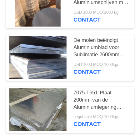
Aluminiumschijven met
Opgepoetste Heldere
USD 1000 MOQ:1000 kg
Oppervlakte Met hoge
CONTACT
weerstand
De molen beëindigt
Aluminiumblad voor
Sublimatie 2600mm
Breedte 7075 T6
USD 1000 MOQ:1000kgs
CONTACT
7075 T651-Plaat
200mm van de
Aluminiumlegering
Breedte voor
negotiable MOQ:1000kgs
Ruimtevaart Super
CONTACT
Hardheid