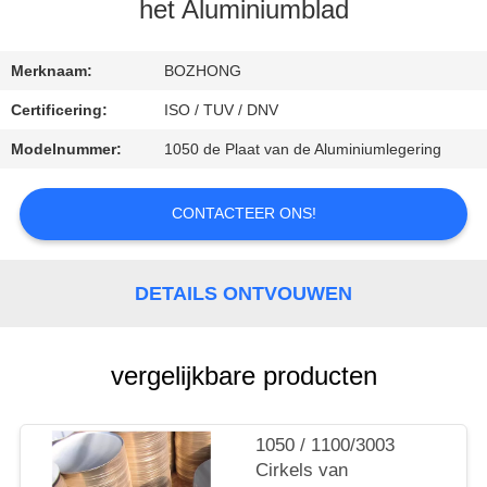
CONTACTEER
het Aluminiumblad
ONS
Merknaam:
BOZHONG
VERZOEK
Certificering:
ISO / TUV / DNV
OM
Modelnummer:
1050 de Plaat van de Aluminiumlegering
EEN
CITAAT
CONTACTEER ONS!
DETAILS ONTVOUWEN
vergelijkbare producten
1050 / 1100/3003
Cirkels van