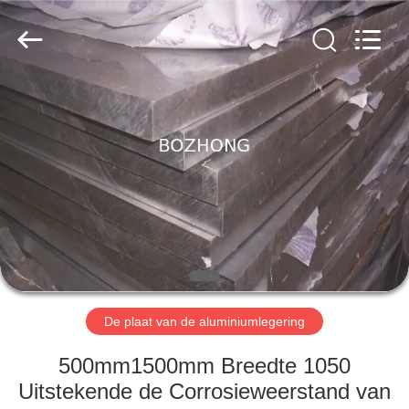
Leverancier.
Copyright
©
2020
-
2023
sssteelplate.com.
All
HUIS
Rights
Reserved.
PRODUCTEN
ONGEVEER
ONS
FABRIEKSREIS
De plaat van de aluminiumlegering
KWALITEITSCONTROLE
500mm1500mm Breedte 1050
Uitstekende de Corrosieweerstand van