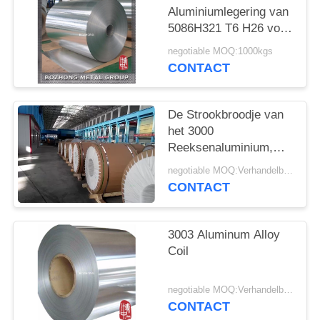
Aluminiumlegering van
5086H321 T6 H26 voor
Bouwdecoratie
negotiable MOQ:1000kgs
CONTACT
De Strookbroodje van
het 3000
Reeksenaluminium,
Rol 0.3mm~150mm
negotiable MOQ:Verhandelbaar
van de
CONTACT
Aluminiumstrook Dikte
3003 Aluminum Alloy
Coil
negotiable MOQ:Verhandelbaar
CONTACT