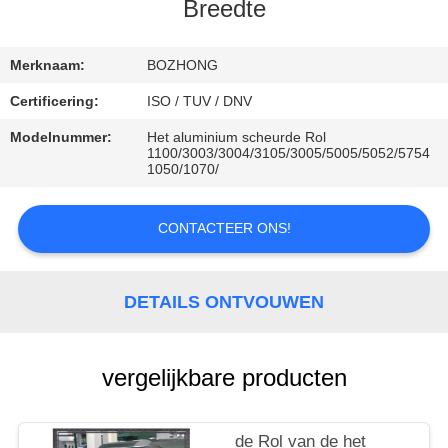
CONTACTEER
Breedte
ONS
Merknaam:
BOZHONG
VERZOEK
Certificering:
ISO / TUV / DNV
OM
Modelnummer:
Het aluminium scheurde Rol
1100/3003/3004/3105/3005/5005/5052/5754
EEN
1050/1070/
CITAAT
CONTACTEER ONS!
DETAILS ONTVOUWEN
vergelijkbare producten
de Rol van de het