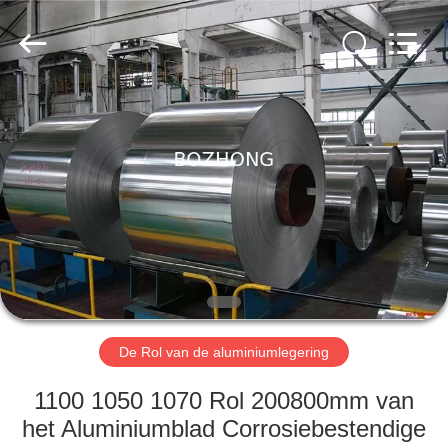
Leverancier.
Copyright
©
2020
-
2023
sssteelplate.com.
All
HUIS
Rights
Reserved.
PRODUCTEN
ONGEVEER
ONS
FABRIEKSREIS
De Rol van de aluminiumlegering
KWALITEITSCONTROLE
1100 1050 1070 Rol 200800mm van
het Aluminiumblad Corrosiebestendige