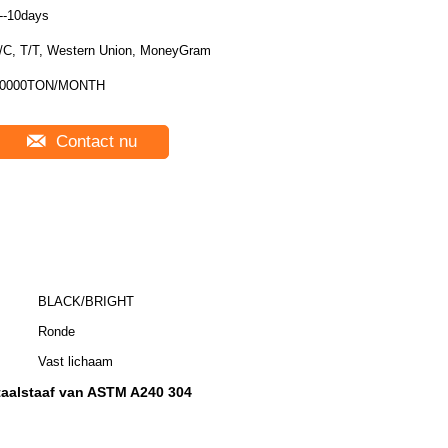
--10days
/C, T/T, Western Union, MoneyGram
10000TON/MONTH
Contact nu
BLACK/BRIGHT
Ronde
Vast lichaam
staalstaaf van ASTM A240 304