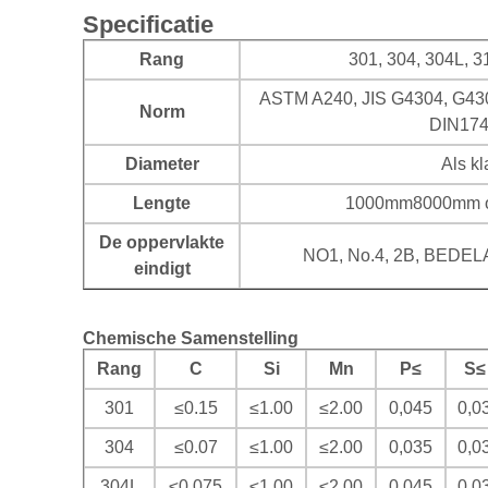
Specificatie
Rang
301, 304, 304L, 3
ASTM A240, JIS G4304, G430
Norm
DIN174
Diameter
Als kl
Lengte
1000mm8000mm of 
De oppervlakte
NO1, No.4, 2B, BEDELA
eindigt
Chemische Samenstelling
Rang
C
Si
Mn
P≤
S≤
301
≤0.15
≤1.00
≤2.00
0,045
0,0
304
≤0.07
≤1.00
≤2.00
0,035
0,0
304L
≤0.075
≤1.00
≤2.00
0,045
0,0