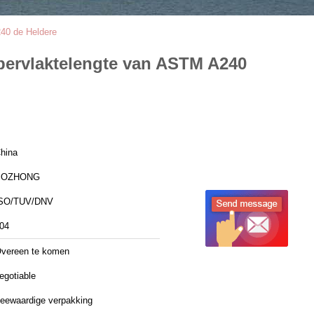
40 de Heldere
pervlaktelengte van ASTM A240
hina
BOZHONG
SO/TUV/DNV
04
vereen te komen
egotiable
eewaardige verpakking