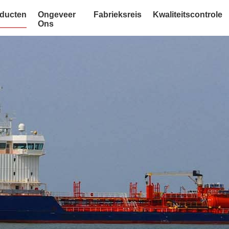
ducten
Ongeveer
Fabrieksreis
Kwaliteitscontrole
Ons