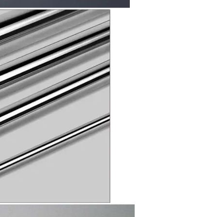
Laat een bericht achter
We bellen je snel terug!