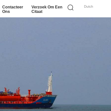
Dutch
Contacteer
Verzoek Om Een
Ons
Citaat