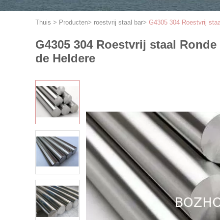
Thuis
>
Producten
>
roestvrij staal bar
>
G4305 304 Roestvrij st
G4305 304 Roestvrij staal Rond
de Heldere