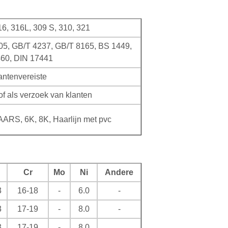
16, 316L, 309 S, 310, 321
5, GB/T 4237, GB/T 8165, BS 1449,
60, DIN 17441
antenvereiste
als verzoek van klanten
ARS, 6K, 8K, Haarlijn met pvc
Cr
Mo
Ni
Andere
3
16-18
-
6.0
-
3
17-19
-
8.0
-
3
17-19
-
8.0